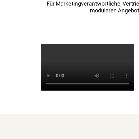
Für Mar­ket­ingver­ant­wortliche, Ver­
mod­u­laren Ange­bo