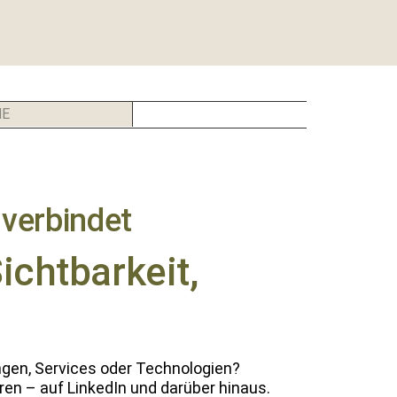
E
verbindet
ichtbarkeit,
gen, Ser­vices oder Tech­nolo­gien?
ren – auf LinkedIn und darüber hin­aus.