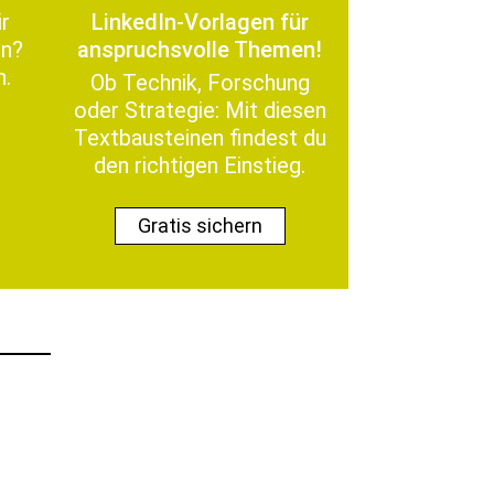
r
LinkedIn-Vor­la­gen für
en?
anspruchsvolle Themen!
n.
Ob Tech­nik, Forschung
oder Strate­gie: Mit diesen
Textbausteinen find­est du
den richti­gen Einstieg.
Gratis sich­ern