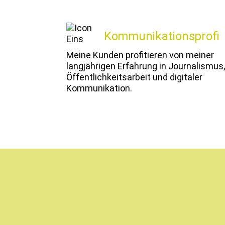
Kommunikationsprofi
Meine Kun­den prof­i­tieren von mein­er
langjähri­gen Erfahrung in Jour­nal­is­mus,
Öffentlichkeit­sar­beit und dig­i­taler
Kommunikation.