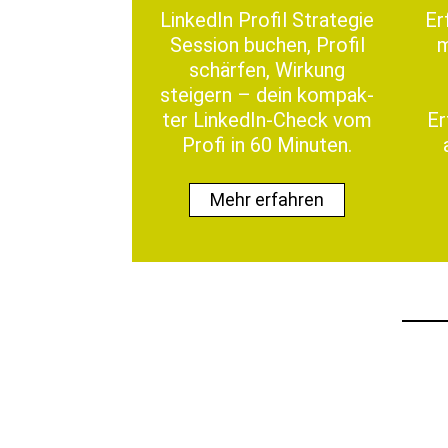
LinkedIn Pro­fil Strate­gie
Er
Ses­sion buchen, Pro­fil
m
schär­fen, Wirkung
steigern – dein kom­pak­
ter LinkedIn-Check vom
Er
Profi in 60 Minuten.
Mehr erfahren