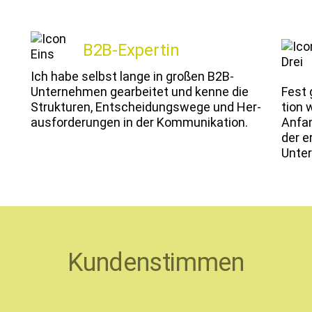
B2B-Expertin
Ich habe selb­st lange in großen B2B-
Unternehmen gear­beit­et und kenne die
Fest g
Struk­turen, Entschei­dungswege und Her­
tion 
aus­forderun­gen in der Kommunikation.
Anfan
der e
Unte
Kundenstimmen