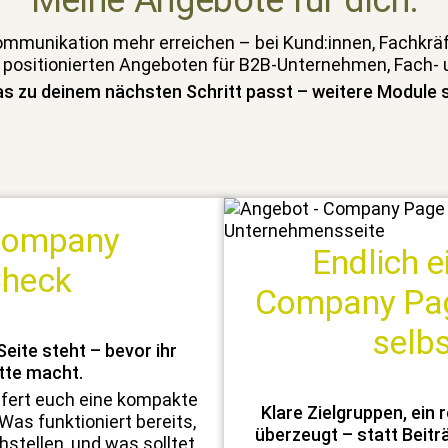
Meine Angebote für dich:
om­mu­nika­tion mehr erre­ichen – bei Kund:innen, Fachkräf
r posi­tion­ierten Ange­boten für B2B-Unternehmen, Fach-
s zu deinem näch­sten Schritt passt – weit­ere Mod­ule si
 Company
Endlich e
Check
Company Page
selbs
Seite ste­ht – bevor ihr
tte macht.
fert euch eine kom­pak­te
Klare Ziel­grup­pen, ein 
s funk­tion­iert bere­its,
überzeugt – statt Beiträ
stellen, und was soll­tet