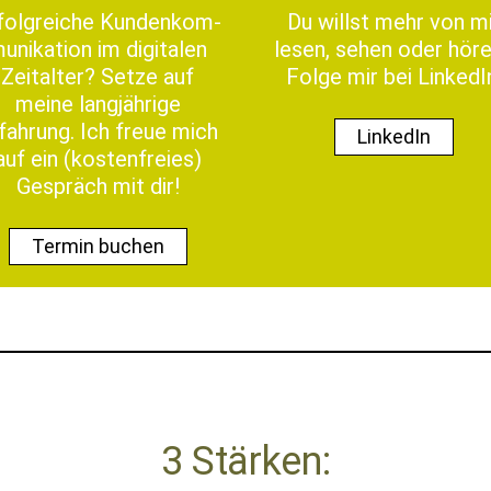
fol­gre­iche Kun­denkom­
Du willst mehr von mi
u­nika­tion im dig­i­tal­en
lesen, sehen oder hör
Zeital­ter? Set­ze auf
Folge mir bei LinkedI
meine langjährige
fahrung. Ich freue mich
LinkedIn
auf ein (kosten­freies)
Gespräch mit dir!
Ter­min buchen
3 Stärken: