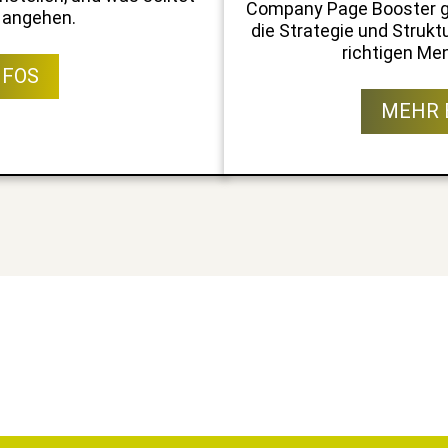
Com­pa­ny Page Boost­er g
s angehen.
die Strate­gie und Struk­t
richti­gen Me
NFOS
MEHR 