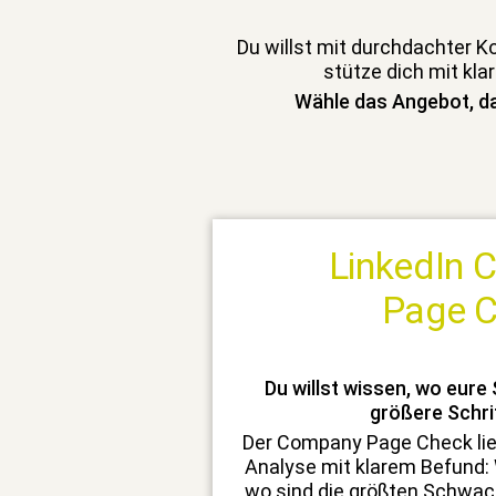
Du willst mit durch­dachter K
stütze dich mit kla
Wäh­le das Ange­bot, da
LinkedIn
Page 
Du willst wis­sen, wo eure 
größere Schri
Der Com­pa­ny Page Check lie
Analyse mit klarem Befund: Wa
wo sind die größten Schwach­