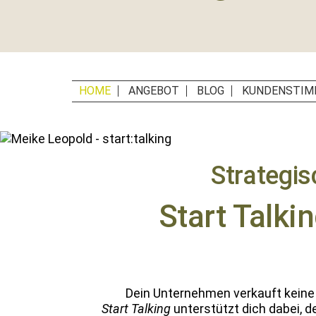
Erste
Hilfe
für
B2B-
Unternehmen,
HOME
ANGEBOT
BLOG
KUNDENSTIM
Social
Media
Manager
und
PR-
Strategi
Agenturen
Start Talki
Dein Unternehmen verkauft keine Li
Start Talk­ing
unter­stützt dich dabei, d