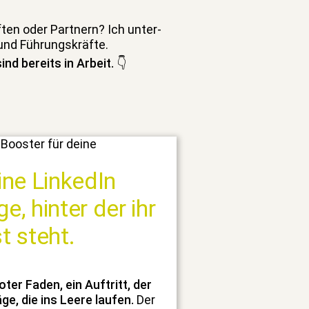
ten oder Part­nern? Ich unter­
 und Führungskräfte.
nd bere­its in Arbeit.
👇
ine LinkedIn
, hinter der ihr
t steht.
rot­er Faden, ein Auftritt, der
ge, die ins Leere laufen.
Der