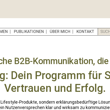
SUCH
MEN
PUBLIKATIONEN
ÜBER MICH
KONTAKT
sche B2B-Kommunikation, die 
ng: Dein Programm für S
Vertrauen und Erfolg.
festyle-Pro­duk­te, son­dern erk­lärungs­bedürftige Lösun­
ein Nutzen­ver­sprechen klar und wirk­sam zu kom­mu­nizie