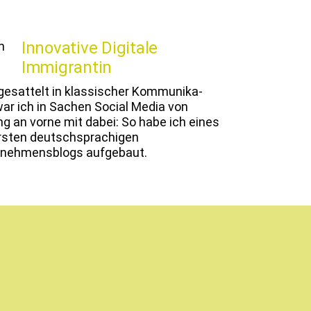
Innovative Digitale
Immigrantin
esat­telt in klas­sis­ch­er Kom­mu­nika­
war ich in Sachen Social Media von
g an vorne mit dabei: So habe ich eines
rsten deutschsprachi­gen
rnehmens­blogs aufgebaut.