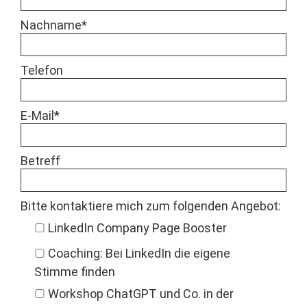
Nach­name*
Tele­fon
E‑Mail*
Betr­e­ff
Bitte kon­tak­tiere mich zum fol­gen­den Angebot:
LinkedIn Com­pa­ny Page Boost­er
Coach­ing: Bei LinkedIn die eigene
Stimme find­en
Work­shop Chat­G­PT und Co. in der