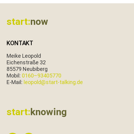
Footer
start:
now
KONTAKT
Meike Leopold
Eichen­straße 32
85579 Neubiberg
Mobil:
0160–93405770
E‑Mail:
leopold@start-talking.de
start:
knowing