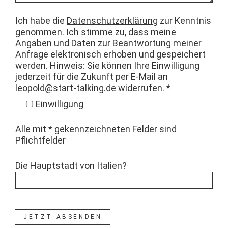
Ich habe die
Daten­schutzerk­lärung
zur Ken­nt­nis
genom­men. Ich stimme zu, dass meine
Angaben und Dat­en zur Beant­wor­tung mein­er
Anfrage elek­tro­n­isch erhoben und gespe­ichert
wer­den. Hin­weis: Sie kön­nen Ihre Ein­willi­gung
jed­erzeit für die Zukun­ft per E‑Mail an
leopold@start-talking.de
widerrufen. *
Ein­willi­gung
Alle mit * gekennze­ich­neten Felder sind
Pflichtfelder
Die Haupt­stadt von Ital­ien?