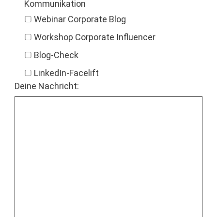
Kom­mu­nika­tion
Webi­nar Cor­po­rate Blog
Work­shop Cor­po­rate Influ­encer
Blog-Check
LinkedIn-Facelift
Deine Nachricht: