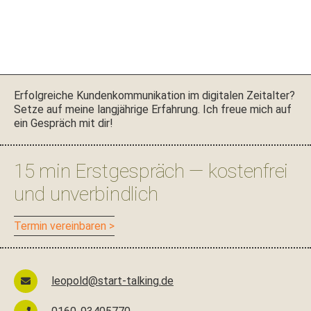
Seitenspalte
Erfol­gre­iche Kun­denkom­mu­nika­tion im dig­i­tal­en Zeital­ter?
Set­ze auf meine langjährige Erfahrung. Ich freue mich auf
ein Gespräch mit dir!
15 min Erstgespräch — kostenfrei
und unverbindlich
Ter­min vereinbaren >
leopold@start-talking.de