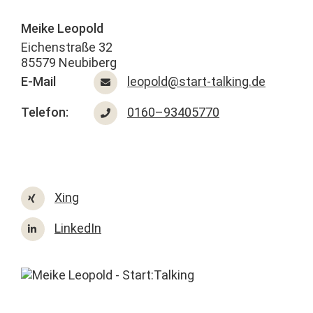
Meike Leopold
Eichen­straße 32
85579 Neubiberg
E‑Mail
leopold@start-talking.de
Tele­fon:
0160–93405770
Xing
LinkedIn