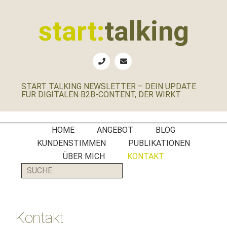
Zur
Zum
Zur
Zur
Hauptnavigation
Inhalt
Seitenspalte
Fußzeile
start:
talking
springen
springen
springen
springen
Erste
Hilfe
für
START TALKING NEWSLETTER – DEIN UPDATE
B2B-
FÜR DIGITALEN B2B-CONTENT, DER WIRKT
Unternehmen,
Social
Media
HOME
ANGEBOT
BLOG
Manager
KUNDENSTIMMEN
PUBLIKATIONEN
und
ÜBER MICH
KONTAKT
PR-
SUCHE
Agenturen
Kontakt