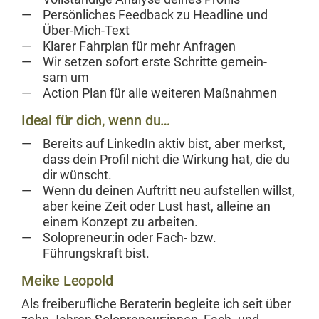
Per­sön­lich­es Feed­back zu Head­line und
Über-Mich-Text
Klar­er Fahrplan für mehr Anfragen
Wir set­zen sofort erste Schritte gemein­
sam um
Action Plan für alle weit­eren Maßnahmen
Ideal für dich, wenn du…
Bere­its auf LinkedIn aktiv bist, aber merkst,
dass dein Pro­fil nicht die Wirkung hat, die du
dir wünscht.
Wenn du deinen Auftritt neu auf­stellen willst,
aber keine Zeit oder Lust hast, alleine an
einem Konzept zu arbeiten.
Solopreneur:in oder Fach- bzw.
Führungskraft bist.
Meike Leopold
Als freiberu­fliche Bera­terin begleite ich seit über