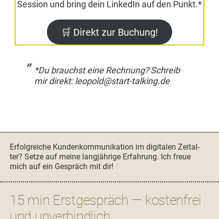
Ses­sion und bring dein LinkedIn auf den Punkt.*
🛒 Direkt zur Buchung!
*Du brauchst eine Rech­nung? Schreib
mir direkt:
leopold@start-talking.de
Seitenspalte
Erfol­gre­iche Kun­denkom­mu­nika­tion im dig­i­tal­en Zeital­
ter? Set­ze auf meine langjährige Erfahrung. Ich freue
mich auf ein Gespräch mit dir!
15 min Erstgespräch — kostenfrei
und unverbindlich