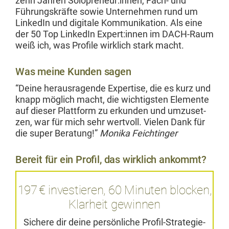
zehn Jahren Solopreneur:innen, Fach- und
Führungskräfte sowie Unternehmen rund um
LinkedIn und dig­i­tale Kom­mu­nika­tion. Als eine
der 50 Top LinkedIn Expert:innen im DACH-Raum
weiß ich, was Pro­file wirk­lich stark macht.
Was meine Kunden sagen
“Deine her­aus­ra­gende Exper­tise, die es kurz und
knapp möglich macht, die wichtig­sten Ele­mente
auf dieser Plat­tform zu erkun­den und umzuset­
zen, war für mich sehr wertvoll. Vie­len Dank für
die super Beratung!”
Moni­ka Feichtinger
Bereit für ein Profil, das wirklich ankommt?
197 € investieren, 60 Minuten blocken,
Klarheit gewinnen
Sichere dir deine per­sön­liche Pro­fil-Strate­gie-