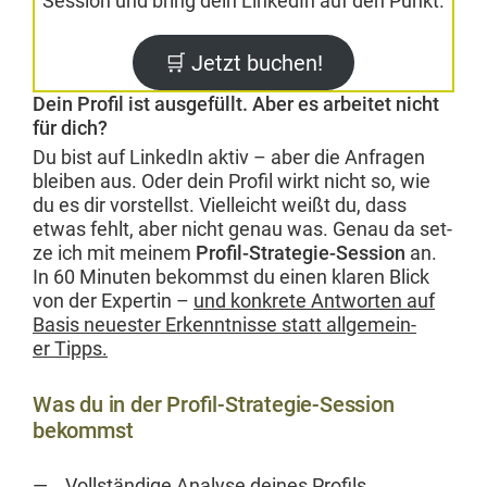
Ses­sion und bring dein LinkedIn auf den Punkt.
🛒 Jet­zt buchen!
Dein Profil ist ausgefüllt. Aber es arbeitet nicht
für dich?
Du bist auf LinkedIn aktiv – aber die Anfra­gen
bleiben aus. Oder dein Pro­fil wirkt nicht so, wie
du es dir vorstellst. Vielle­icht weißt du, dass
etwas fehlt, aber nicht genau was. Genau da set­
ze ich mit meinem
Pro­fil-Strate­gie-Ses­sion
an.
In 60 Minuten bekommst du einen klaren Blick
von der Exper­tin –
und konkrete Antworten auf
Basis neuester Erken­nt­nisse statt all­ge­mein­
er Tipps.
Was du in der Profil-Strategie-Session
bekommst
Voll­ständi­ge Analyse deines Profils