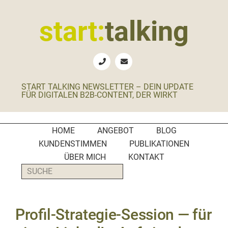
Zur
Zum
Zur
Zur
Hauptnavigation
Inhalt
Seitenspalte
Fußzeile
start:
talking
springen
springen
springen
springen
Erste
Hilfe
für
START TALKING NEWSLETTER – DEIN UPDATE
B2B-
FÜR DIGITALEN B2B-CONTENT, DER WIRKT
Unternehmen,
Social
Media
HOME
ANGEBOT
BLOG
Manager
KUNDENSTIMMEN
PUBLIKATIONEN
und
ÜBER MICH
KONTAKT
PR-
SUCHE
Agenturen
Profil-Strategie-Session — für