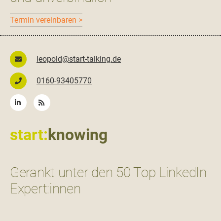
Ter­min vereinbaren >
leopold@start-talking.de
0160-93405770
start:
knowing
Gerankt unter den 50 Top LinkedIn
Expert:innen