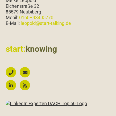
Meike Leopold
Eichen­straße 32
85579 Neubiberg
Mobil:
0160–93405770
E‑Mail:
leopold@start-talking.de
start:
knowing