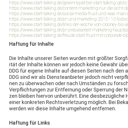
https://www.start-talking.de/gewinnspiel-bei-start-talking-gibt
https://www.start-talking.de/content-marketing-nur-die-sicht-de
https://www.start-talking.de/social-media-frust-und-was-man
https://www.start-talking.de/pr-und-marketing-2015–10-todsic
https://www.start-talking.de/links-der-woche-von-clooney-bis-a
https://www.start-talking.de/pr-pressearbeit-marketing-haupts
https://www.start-talking.de/freude-statt-frust-mit-corporate-bl
Haf­tung für Inhalte
Die Inhalte unser­er Seit­en wur­den mit größter Sorgfal
ität der Inhalte kön­nen wir jedoch keine Gewähr übe
DDG für eigene Inhalte auf diesen Seit­en nach den al
DDG sind wir als Dien­stean­bi­eter jedoch nicht verpfl
nen zu überwachen oder nach Umstän­den zu forschen
Verpflich­tun­gen zur Ent­fer­nung oder Sper­rung der 
zen bleiben hier­von unberührt. Eine dies­bezügliche H
ein­er konkreten Rechtsver­let­zung möglich. Bei Bek
wer­den wir diese Inhalte umge­hend entfernen.
Haf­tung für Links