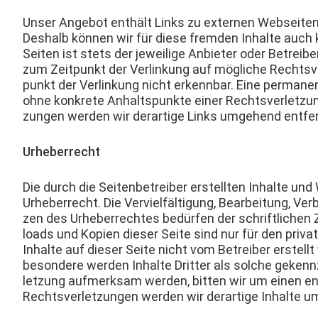
Unser Ange­bot enthält Links zu exter­nen Web­seit­en 
Deshalb kön­nen wir für diese frem­den Inhalte auch 
Seit­en ist stets der jew­eilige Anbi­eter oder Betreiber
zum Zeit­punkt der Ver­linkung auf mögliche Rechtsv
punkt der Ver­linkung nicht erkennbar. Eine per­ma­nente
ohne konkrete Anhalt­spunk­te ein­er Rechtsver­let­zu
zun­gen wer­den wir der­ar­tige Links umge­hend entfe
Urhe­ber­recht
Die durch die Seit­en­be­treiber erstell­ten Inhalte 
Urhe­ber­recht. Die Vervielfäl­ti­gung, Bear­beitung, Ver
zen des Urhe­ber­recht­es bedür­fen der schriftlichen
loads und Kopi­en dieser Seite sind nur für den pri­va
Inhalte auf dieser Seite nicht vom Betreiber erstellt w
beson­dere wer­den Inhalte Drit­ter als solche gekennze
let­zung aufmerk­sam wer­den, bit­ten wir um einen e
Rechtsver­let­zun­gen wer­den wir der­ar­tige Inhalte 