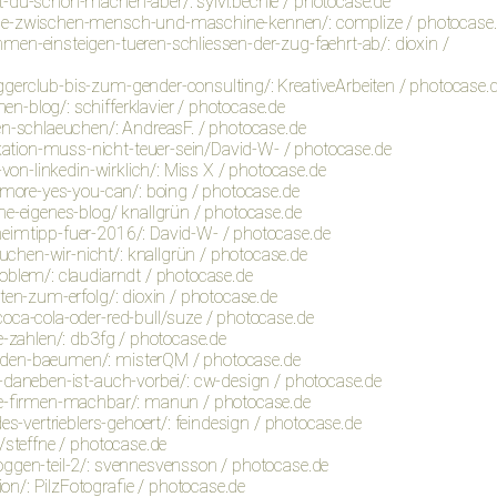
t-du-schon-machen-aber/: sylvi.bechle / photocase.de
eche-zwischen-mensch-und-maschine-kennen/: complize / photocase
men-einsteigen-tueren-schliessen-der-zug-faehrt-ab/: dioxin /
gerclub-bis-zum-gender-consulting/: KreativeArbeiten / photocase.
n-blog/: schifferklavier / photocase.de
uen-schlaeuchen/: AndreasF. / photocase.de
ation-muss-nicht-teuer-sein/David-W- / photocase.de
-von-linkedin-wirklich/: Miss X / photocase.de
nymore-yes-you-can/: boing / photocase.de
ne-eigenes-blog/ knallgrün / photocase.de
heimtipp-fuer-2016/: David-W- / photocase.de
chen-wir-nicht/: knallgrün / photocase.de
oblem/: claudiarndt / photocase.de
ten-zum-erfolg/: dioxin / photocase.de
coca-cola-oder-red-bull/suze / photocase.de
e-zahlen/: db3fg / photocase.de
f-den-baeumen/: misterQM / photocase.de
p-daneben-ist-auch-vorbei/: cw-design / photocase.de
osse-firmen-machbar/: manun / photocase.de
es-vertrieblers-gehoert/: feindesign / photocase.de
/steffne / photocase.de
oggen-teil‑2/: svennesvensson / photocase.de
n/: PilzFotografie / photocase.de