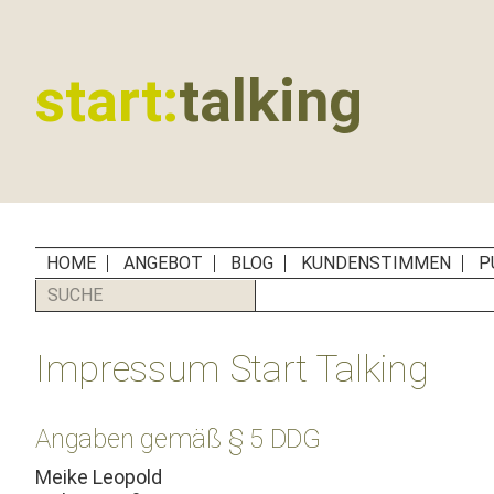
Zur
Zum
Zur
Zur
Hauptnavigation
Inhalt
Seitenspalte
Fußzeile
springen
springen
springen
springen
start:
talking
Erste
Hilfe
für
B2B-
Unternehmen,
HOME
ANGEBOT
BLOG
KUNDENSTIMMEN
P
Social
SUCHE
Media
Manager
Impressum Start Talking
und
PR-
Agenturen
Angaben gemäß § 5 DDG
Meike Leopold