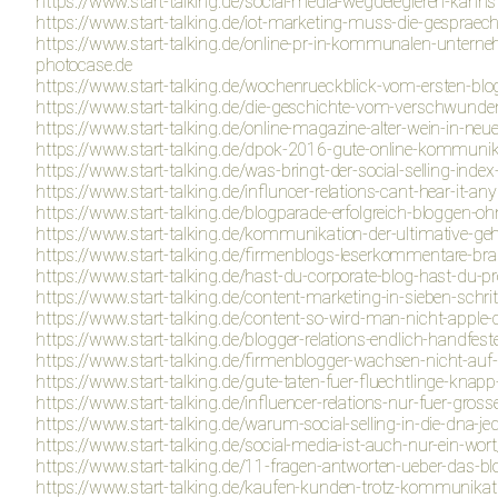
https://www.start-talking.de/social-media-wegdelegieren-kanns
https://www.start-talking.de/iot-marketing-muss-die-gespra
https://www.start-talking.de/online-pr-in-kommunalen-unterneh
photocase.de
https://www.start-talking.de/wochenrueckblick-vom-ersten-blog
https://www.start-talking.de/die-geschichte-vom-verschwundene
https://www.start-talking.de/online-magazine-alter-wein-in-ne
https://www.start-talking.de/dpok-2016-gute-online-kommunik
https://www.start-talking.de/was-bringt-der-social-selling-index
https://www.start-talking.de/influncer-relations-cant-hear-it-a
https://www.start-talking.de/blogparade-erfolgreich-bloggen-oh
https://www.start-talking.de/kommunikation-der-ultimative-ge
https://www.start-talking.de/firmenblogs-leserkommentare-brau
https://www.start-talking.de/hast-du-corporate-blog-hast-du-pr
https://www.start-talking.de/content-marketing-in-sieben-schrit
https://www.start-talking.de/content-so-wird-man-nicht-apple-
https://www.start-talking.de/blogger-relations-endlich-handfest
https://www.start-talking.de/firmenblogger-wachsen-nicht-au
https://www.start-talking.de/gute-taten-fuer-fluechtlinge-knap
https://www.start-talking.de/influencer-relations-nur-fuer-gr
https://www.start-talking.de/warum-social-selling-in-die-dna-jed
https://www.start-talking.de/social-media-ist-auch-nur-ein-wort
https://www.start-talking.de/11-fragen-antworten-ueber-das-bl
https://www.start-talking.de/kaufen-kunden-trotz-kommunikatio