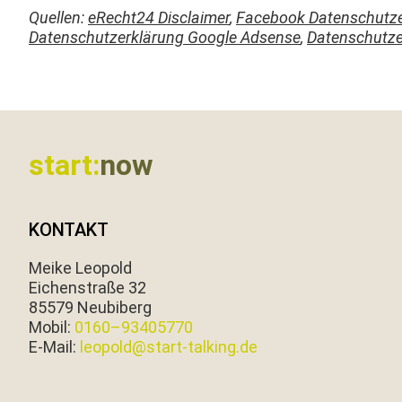
Quellen:
eRecht24 Dis­claimer
,
Face­book Daten­schutze
Daten­schutzerk­lärung Google Adsense
,
Daten­schutze
Footer
start:
now
KONTAKT
Meike Leopold
Eichen­straße 32
85579 Neubiberg
Mobil:
0160–93405770
E‑Mail:
leopold@start-talking.de