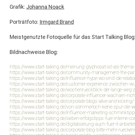
Grafik:
Johan­na Noack
Porträt­fo­to:
Irm­gard Brand
Meist­genutzte Foto­quelle für das Start Talk­ing Blo
Bild­nach­weise Blog:
https://www.start-talking.de/meinung-glyphosat-ist-als-thema-
https://www.start-talking.de/community-management-the-party
https://www.start-talking.de/influencer-hype-wo-sind-die-relati
https://www.start-talking.de/customer-experience-zwischen-wun
https://www.start-talking.de/wochenrueckblick-der-lange-weg-
https://www.start-talking.de/corporate-influencer-wachsen-ni
https://www.start-talking.de/corporate-blogs-alive-and-kicking/
https://www.start-talking.de/von-sommerloch-keine-spur-die-w
https://www.start-talking.de/influencer-marketing-schminktipps
https://www.start-talking.de/sieben-erfolgstipps-fuer-interne-c
https://www.start-talking.de/digitalisierung-auch-fuer-it-anbieter
https://www.start-talking.de/corporate-blog-bitte-mehr-rueck