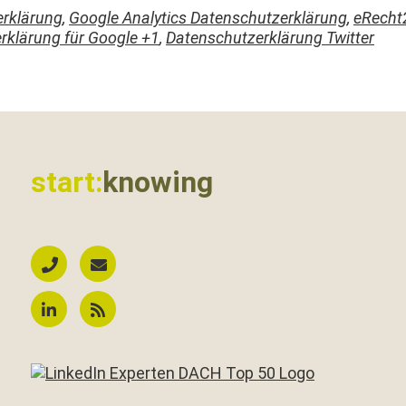
rk­lärung
,
Google Ana­lyt­ics Daten­schutzerk­lärung
,
eRecht
rk­lärung für Google +1
,
Daten­schutzerk­lärung Twitter
start:
knowing