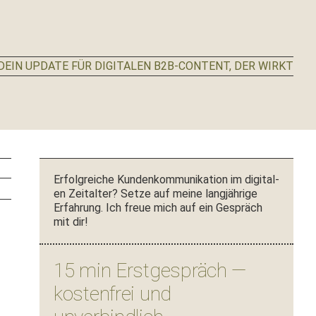
EIN UPDATE FÜR DIGITALEN B2B-CONTENT, DER WIRKT
Seitenspalte
Erfol­gre­iche Kun­denkom­mu­nika­tion im dig­i­tal­
en Zeital­ter? Set­ze auf meine langjährige
Erfahrung. Ich freue mich auf ein Gespräch
mit dir!
15 min Erstgespräch —
kostenfrei und