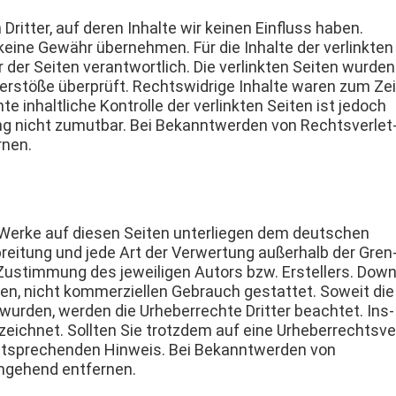
Drit­ter, auf deren Inhalte wir keinen Ein­fluss haben.
keine Gewähr übernehmen. Für die Inhalte der ver­link­ten
 der Seit­en ver­ant­wortlich. Die ver­link­ten Seit­en wur­den
er­stöße über­prüft. Rechtswidrige Inhalte waren zum Zei
 inhaltliche Kon­trolle der ver­link­ten Seit­en ist jedoch
ng nicht zumut­bar. Bei Bekan­ntwer­den von Rechtsver­let
rnen.
und Werke auf diesen Seit­en unter­liegen dem deutschen
­bre­itung und jede Art der Ver­w­er­tung außer­halb der Gren
 Zus­tim­mung des jew­eili­gen Autors bzw. Erstellers. Down
t­en, nicht kom­merziellen Gebrauch ges­tat­tet. Soweit die
ur­den, wer­den die Urhe­ber­rechte Drit­ter beachtet. Ins­
­ich­net. Soll­ten Sie trotz­dem auf eine Urhe­ber­rechtsve
ntsprechen­den Hin­weis. Bei Bekan­ntwer­den von
umge­hend entfernen.