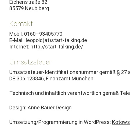
Eichen­straße 32
85579 Neubiberg
Kontakt
Mobil: 0160–93405770
E‑Mail: leopold(at)start-talking.de
Inter­net: http://start-talking.de/
Umsatzsteuer
Umsatzs­teuer-Iden­ti­fika­tion­snum­mer gemäß § 2
DE 306 123846, Finan­zamt München
Tech­nisch und inhaltlich ver­ant­wortlich gemäß Tel
Design:
Anne Bauer Design
Umsetzung/Programmierung in Word­Press:
Kotows