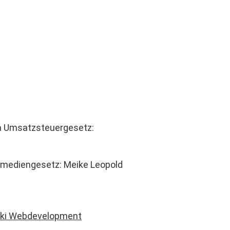
7 a Umsatzsteuergesetz:
eme­di­enge­setz: Meike Leopold
­ki Webdevelopment