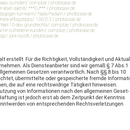
s-was-zu-holen/: complize / photocase.de
r-leser-zaehlt/: ***DJ*** / photocase.de
-dagegen-tun-kann/: Nalla Padam / photocase.de
here-erfolgstipps/: 106313 / photocase.de
rtikel-10-des-grundrechts/: complize / photocase.de
ache-zufriedene-kunden/: complize / photocase.de
ogs/: jock+scott / photocase.de
t erstellt. Für die Richtigkeit, Voll­ständigkeit und Aktu­al
rnehmen. Als Dien­stean­bi­eter sind wir gemäß § 7 Abs.1
l­ge­meinen Geset­zen ver­ant­wortlich. Nach §§ 8 bis 10
ichtet, über­mit­telte oder gespe­icherte fremde Infor­ma­ti
, die auf eine rechtswidrige Tätigkeit hin­weisen.
Nutzung von Infor­ma­tio­nen nach den all­ge­meinen Geset­
af­tung ist jedoch erst ab dem Zeit­punkt der Ken­nt­nis
an­ntwer­den von entsprechen­den Rechtsver­let­zun­gen