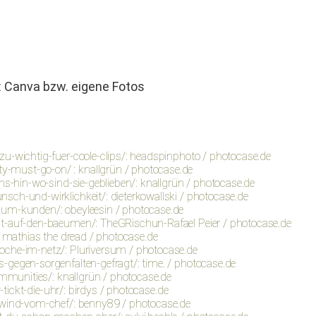
g: Can­va bzw. eigene Fotos
zu-wichtig-fuer-coole-clips/: headspinphoto / photocase.de
-must-go-on/ : knallgrün / photocase.de
ons-hin-wo-sind-sie-geblieben/: knallgrün / photocase.de
sch-und-wirklichkeit/: dieterkowallski / photocase.de
zum-kunden/: obeyleesin / photocase.de
cht-auf-den-baeumen/: TheGRischun-Rafael Peier / photocase.de
: mathias the dread / photocase.de
oche-im-netz/: Pluriversum / photocase.de
-gegen-sorgenfalten-gefragt/: time. / photocase.de
ommunities/: knallgrün / photocase.de
-tickt-die-uhr/: birdys / photocase.de
enwind-vom-chef/: benny89 / photocase.de