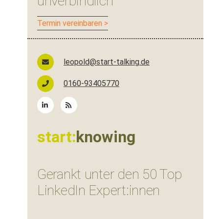
unverbindlich
Ter­min vereinbaren >
leopold@start-talking.de
0160-93405770
start:
knowing
Gerankt unter den 50 Top
LinkedIn Expert:innen