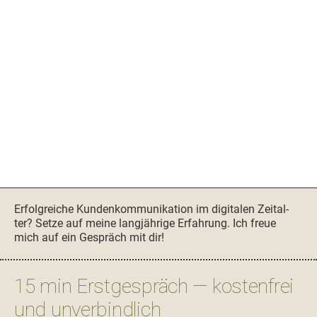
Seitenspalte
Erfol­gre­iche Kun­denkom­mu­nika­tion im dig­i­tal­en Zeital­
ter? Set­ze auf meine langjährige Erfahrung. Ich freue
mich auf ein Gespräch mit dir!
15 min Erstgespräch — kostenfrei
und unverbindlich