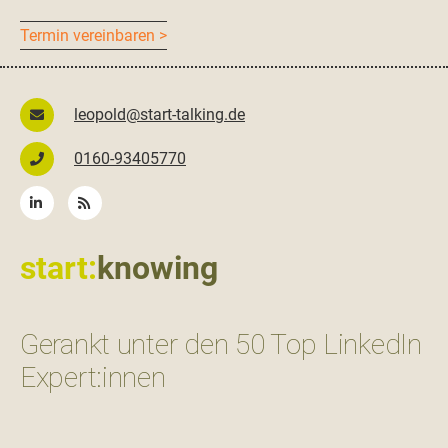
Ter­min vereinbaren >
leopold@start-talking.de
0160-93405770
start:
knowing
Gerankt unter den 50 Top LinkedIn
Expert:innen