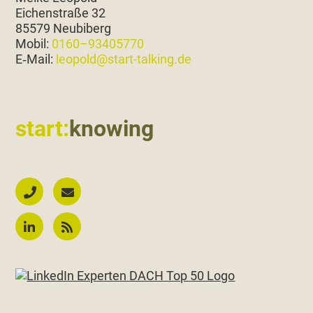
Eichen­straße 32
85579 Neubiberg
Mobil:
0160–93405770
E‑Mail:
leopold@start-talking.de
start:
knowing