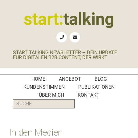
Zur
Zum
Zur
Zur
Hauptnavigation
Inhalt
Seitenspalte
Fußzeile
start:
talking
springen
springen
springen
springen
Erste
Hilfe
für
START TALKING NEWSLETTER – DEIN UPDATE
B2B-
FÜR DIGITALEN B2B-CONTENT, DER WIRKT
Unternehmen,
Social
Media
HOME
ANGEBOT
BLOG
Manager
KUNDENSTIMMEN
PUBLIKATIONEN
und
ÜBER MICH
KONTAKT
PR-
SUCHE
Agenturen
In den Medien