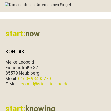
Footer
start:
now
KONTAKT
Meike Leopold
Eichen­straße 32
85579 Neubiberg
Mobil:
0160–93405770
E‑Mail:
leopold@start-talking.de
start:
knowing