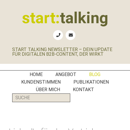
Zur
Zum
Zur
Zur
Hauptnavigation
Inhalt
Seitenspalte
Fußzeile
start:
talking
springen
springen
springen
springen
Erste
Hilfe
für
START TALKING NEWSLETTER – DEIN UPDATE
B2B-
FÜR DIGITALEN B2B-CONTENT, DER WIRKT
Unternehmen,
Social
Media
HOME
ANGEBOT
BLOG
Manager
KUNDENSTIMMEN
PUBLIKATIONEN
und
ÜBER MICH
KONTAKT
PR-
SUCHE
Agenturen
Start Talking Blog