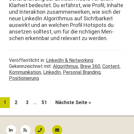
Klarheit bedeutet. Du erfährst, wie Pro­fil, Inhalte
und Inter­ak­tion zusam­men­wirken, wie sich der
neue LinkedIn Algo­rith­mus auf Sicht­barkeit
auswirkt und an welchen Pro­fil Hotspots du
anset­zen soll­test, um für die richti­gen Men­
schen erkennbar und rel­e­vant zu werden.
Veröffentlicht in:
LinkedIn & Networking
Gekennzeichnet mit:
Algorithmus
,
Brew 360
,
Content
,
Kommunikation
,
LinkedIn
,
Personal Branding
,
Positionierung
Weggelassene
…
Seite
Seite
Seite
Seite
aufrufen
1
2
3
51
Nächste Seite
»
Zwischenseiten
Seitenspalte