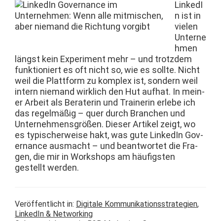
LinkedI
n ist in
vie­len
Unterne
hmen
längst kein Exper­i­ment mehr – und trotz­dem
funk­tion­iert es oft nicht so, wie es sollte. Nicht
weil die Plat­tform zu kom­plex ist, son­dern weil
intern nie­mand wirk­lich den Hut aufhat. In mein­
er Arbeit als Bera­terin und Trainer­in erlebe ich
das regelmäßig – quer durch Branchen und
Unternehmensgrößen. Dieser Artikel zeigt, wo
es typ­is­cher­weise hakt, was gute LinkedIn Gov­
er­nance aus­macht – und beant­wortet die Fra­
gen, die mir in Work­shops am häu­fig­sten
gestellt werden.
Veröffentlicht in:
Digitale Kommunikationsstrategien
,
LinkedIn & Networking