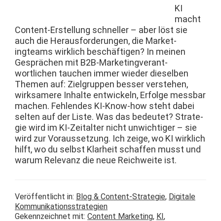
KI
macht
Con­tent-Erstel­lung schneller – aber löst sie
auch die Her­aus­forderun­gen, die Mar­ket­
ingteams wirk­lich beschäfti­gen? In meinen
Gesprächen mit B2B-Mar­ket­ingver­ant­
wortlichen tauchen immer wieder diesel­ben
The­men auf: Ziel­grup­pen bess­er ver­ste­hen,
wirk­samere Inhalte entwick­eln, Erfolge mess­bar
machen. Fehlen­des KI-Know-how ste­ht dabei
sel­ten auf der Liste. Was das bedeutet? Strate­
gie wird im KI-Zeital­ter nicht unwichtiger – sie
wird zur Voraus­set­zung. Ich zeige, wo KI wirk­lich
hil­ft, wo du selb­st Klarheit schaf­fen musst und
warum Rel­e­vanz die neue Reich­weite ist.
Veröffentlicht in:
Blog & Content-Strategie
,
Digitale
Kommunikationsstrategien
Gekennzeichnet mit:
Content Marketing
,
KI
,