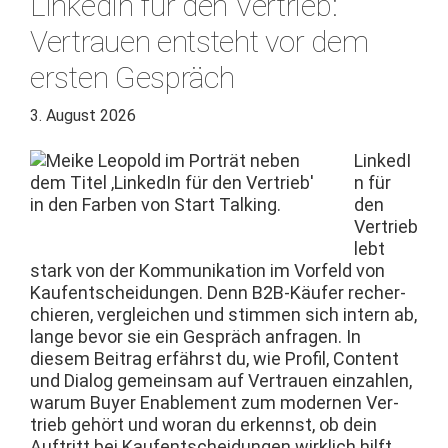
LinkedIn für den Vertrieb:
Vertrauen entsteht vor dem
ersten Gespräch
3. August 2026
LinkedI
n für
den
Ver­trieb
lebt
stark von der Kom­mu­nika­tion im Vor­feld von
Kaufentschei­dun­gen. Denn B2B-Käufer recher­
chieren, ver­gle­ichen und stim­men sich intern ab,
lange bevor sie ein Gespräch anfra­gen. In
diesem Beitrag erfährst du, wie Pro­fil, Con­tent
und Dia­log gemein­sam auf Ver­trauen ein­zahlen,
warum Buy­er Enable­ment zum mod­er­nen Ver­
trieb gehört und woran du erkennst, ob dein
Auftritt bei Kaufentschei­dun­gen wirk­lich hil­ft.