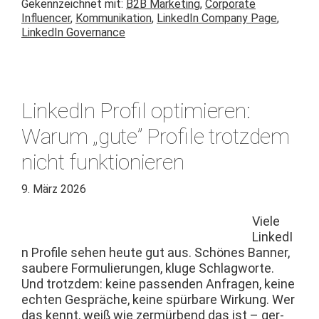
Gekennzeichnet mit:
B2B Marketing
,
Corporate
Influencer
,
Kommunikation
,
LinkedIn Company Page
,
LinkedIn Governance
LinkedIn Profil optimieren:
Warum „gute” Profile trotzdem
nicht funktionieren
9. März 2026
Viele
LinkedI
n Pro­file sehen heute gut aus. Schönes Ban­ner,
saubere For­mulierun­gen, kluge Schlag­worte.
Und trotz­dem: keine passenden Anfra­gen, keine
echt­en Gespräche, keine spür­bare Wirkung. Wer
das ken­nt, weiß wie zer­mür­bend das ist – ger­