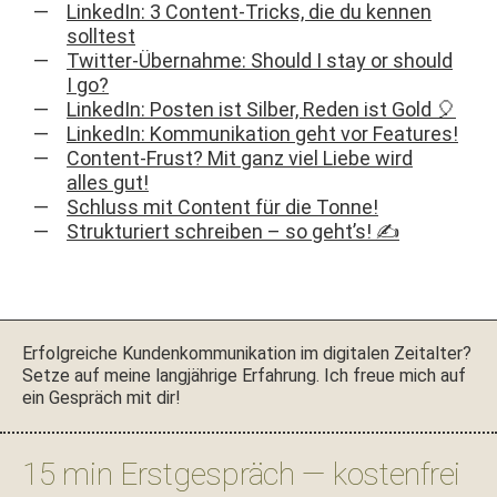
LinkedIn: 3 Content-Tricks, die du kennen
solltest
Twitter-Übernahme: Should I stay or should
I go?
LinkedIn: Posten ist Silber, Reden ist Gold 🎈
LinkedIn: Kommunikation geht vor Features!
Content-Frust? Mit ganz viel Liebe wird
alles gut!
Schluss mit Content für die Tonne!
Strukturiert schreiben – so geht’s! ✍️
Seitenspalte
Erfol­gre­iche Kun­denkom­mu­nika­tion im dig­i­tal­en Zeital­ter?
Set­ze auf meine langjährige Erfahrung. Ich freue mich auf
ein Gespräch mit dir!
15 min Erstgespräch — kostenfrei