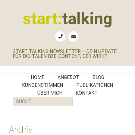
Zur
Zum
Zur
Zur
Hauptnavigation
Inhalt
Seitenspalte
Fußzeile
start:
talking
springen
springen
springen
springen
Erste
Hilfe
für
START TALKING NEWSLETTER – DEIN UPDATE
B2B-
FÜR DIGITALEN B2B-CONTENT, DER WIRKT
Unternehmen,
Social
Media
HOME
ANGEBOT
BLOG
Manager
KUNDENSTIMMEN
PUBLIKATIONEN
und
ÜBER MICH
KONTAKT
PR-
SUCHE
Agenturen
Archiv