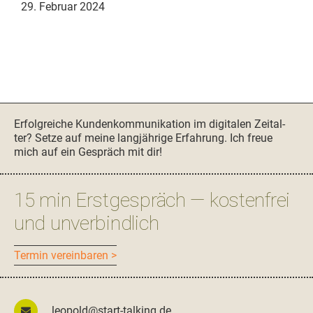
29. Februar 2024
Seitenspalte
Erfol­gre­iche Kun­denkom­mu­nika­tion im dig­i­tal­en Zeital­
ter? Set­ze auf meine langjährige Erfahrung. Ich freue
mich auf ein Gespräch mit dir!
15 min Erstgespräch — kostenfrei
und unverbindlich
Ter­min vereinbaren >
leopold@start-talking.de