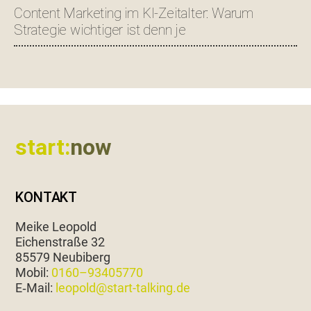
Content Marketing im KI-Zeitalter: Warum
Strategie wichtiger ist denn je
Footer
start:
now
KONTAKT
Meike Leopold
Eichen­straße 32
85579 Neubiberg
Mobil:
0160–93405770
E‑Mail:
leopold@start-talking.de