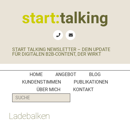
Zur
Zum
Zur
Zur
Hauptnavigation
Inhalt
Seitenspalte
Fußzeile
start:
talking
springen
springen
springen
springen
Erste
Hilfe
für
START TALKING NEWSLETTER – DEIN UPDATE
B2B-
FÜR DIGITALEN B2B-CONTENT, DER WIRKT
Unternehmen,
Social
Media
HOME
ANGEBOT
BLOG
Manager
KUNDENSTIMMEN
PUBLIKATIONEN
und
ÜBER MICH
KONTAKT
PR-
SUCHE
Agenturen
Ladebalken