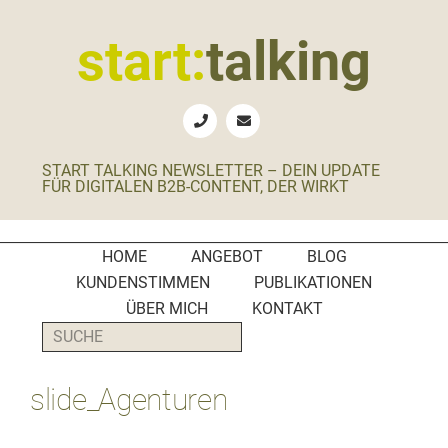
Zur
Zum
Zur
Zur
Hauptnavigation
Inhalt
Seitenspalte
Fußzeile
start:
talking
springen
springen
springen
springen
Erste
Hilfe
für
START TALKING NEWSLETTER – DEIN UPDATE
B2B-
FÜR DIGITALEN B2B-CONTENT, DER WIRKT
Unternehmen,
Social
Media
HOME
ANGEBOT
BLOG
Manager
KUNDENSTIMMEN
PUBLIKATIONEN
und
ÜBER MICH
KONTAKT
PR-
SUCHE
Agenturen
slide_Agenturen