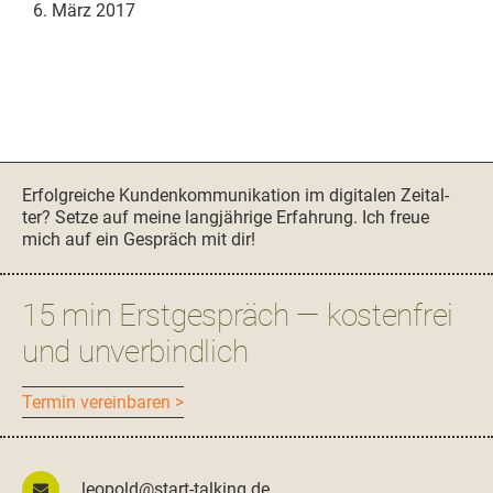
6. März 2017
Seitenspalte
Erfol­gre­iche Kun­denkom­mu­nika­tion im dig­i­tal­en Zeital­
ter? Set­ze auf meine langjährige Erfahrung. Ich freue
mich auf ein Gespräch mit dir!
15 min Erstgespräch — kostenfrei
und unverbindlich
Ter­min vereinbaren >
leopold@start-talking.de