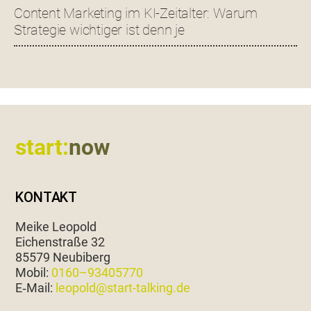
Content Marketing im KI-Zeitalter: Warum
Strategie wichtiger ist denn je
Footer
start:
now
KONTAKT
Meike Leopold
Eichen­straße 32
85579 Neubiberg
Mobil:
0160–93405770
E‑Mail:
leopold@start-talking.de