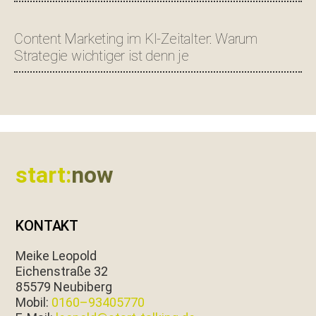
Content Marketing im KI-Zeitalter: Warum
Strategie wichtiger ist denn je
Footer
start:
now
KONTAKT
Meike Leopold
Eichen­straße 32
85579 Neubiberg
Mobil:
0160–93405770