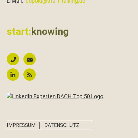
E‑Mail:
leopold@start-talking.de
start:
knowing
│
IMPRESSUM
DATENSCHUTZ