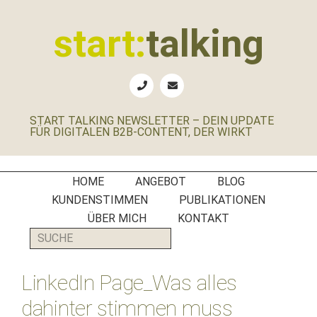
Zur
Zum
Zur
Zur
Hauptnavigation
Inhalt
Seitenspalte
Fußzeile
start:
talking
springen
springen
springen
springen
Erste
Hilfe
für
START TALKING NEWSLETTER – DEIN UPDATE
B2B-
FÜR DIGITALEN B2B-CONTENT, DER WIRKT
Unternehmen,
Social
Media
HOME
ANGEBOT
BLOG
Manager
KUNDENSTIMMEN
PUBLIKATIONEN
und
ÜBER MICH
KONTAKT
PR-
SUCHE
Agenturen
LinkedIn Page_Was alles
dahinter stimmen muss