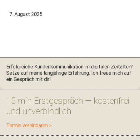
7. August 2025
Seitenspalte
Erfol­gre­iche Kun­denkom­mu­nika­tion im dig­i­tal­en Zeital­ter?
Set­ze auf meine langjährige Erfahrung. Ich freue mich auf
ein Gespräch mit dir!
15 min Erstgespräch — kostenfrei
und unverbindlich
Ter­min vereinbaren >