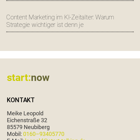
Content Marketing im KI-Zeitalter: Warum
Strategie wichtiger ist denn je
Footer
start:
now
KONTAKT
Meike Leopold
Eichen­straße 32
85579 Neubiberg
Mobil:
0160–93405770