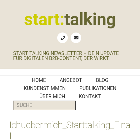
Zur
Zum
Zur
Zur
Hauptnavigation
Inhalt
Seitenspalte
Fußzeile
start:
talking
springen
springen
springen
springen
Erste
Hilfe
für
START TALKING NEWSLETTER – DEIN UPDATE
B2B-
FÜR DIGITALEN B2B-CONTENT, DER WIRKT
Unternehmen,
Social
Media
HOME
ANGEBOT
BLOG
Manager
KUNDENSTIMMEN
PUBLIKATIONEN
und
ÜBER MICH
KONTAKT
PR-
SUCHE
Agenturen
Ichuebermich_Starttalking_Fina
l