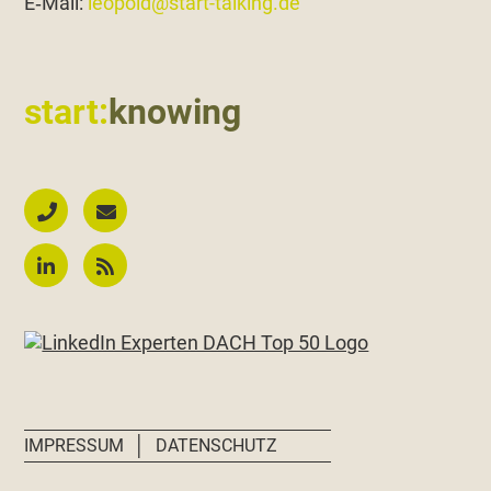
E‑Mail:
leopold@start-talking.de
start:
knowing
│
IMPRESSUM
DATENSCHUTZ