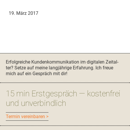
19. März 2017
Seitenspalte
Erfol­gre­iche Kun­denkom­mu­nika­tion im dig­i­tal­en Zeital­
ter? Set­ze auf meine langjährige Erfahrung. Ich freue
mich auf ein Gespräch mit dir!
15 min Erstgespräch — kostenfrei
und unverbindlich
Ter­min vereinbaren >