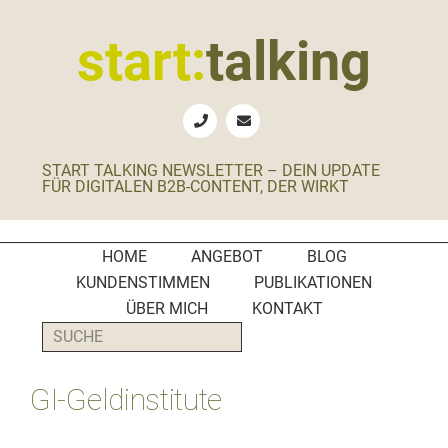
Zur
Zum
Zur
Zur
Hauptnavigation
Inhalt
Seitenspalte
Fußzeile
start:
talking
springen
springen
springen
springen
Erste
Hilfe
für
START TALKING NEWSLETTER – DEIN UPDATE
B2B-
FÜR DIGITALEN B2B-CONTENT, DER WIRKT
Unternehmen,
Social
Media
HOME
ANGEBOT
BLOG
Manager
KUNDENSTIMMEN
PUBLIKATIONEN
und
ÜBER MICH
KONTAKT
PR-
SUCHE
Agenturen
GI-Geldinstitute