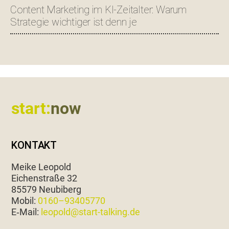
Content Marketing im KI-Zeitalter: Warum
Strategie wichtiger ist denn je
Footer
start:
now
KONTAKT
Meike Leopold
Eichen­straße 32
85579 Neubiberg
Mobil:
0160–93405770
E‑Mail:
leopold@start-talking.de