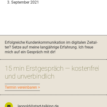
3. September 2021
Seitenspalte
Erfol­gre­iche Kun­denkom­mu­nika­tion im dig­i­tal­en Zeital­
ter? Set­ze auf meine langjährige Erfahrung. Ich freue
mich auf ein Gespräch mit dir!
15 min Erstgespräch — kostenfrei
und unverbindlich
Ter­min vereinbaren >
leopold@start-talking.de