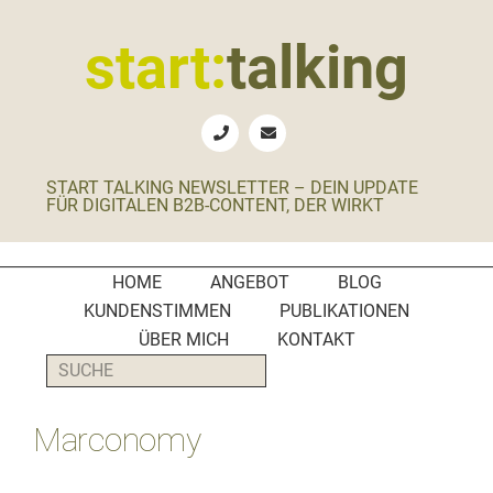
Zur
Zum
Zur
Zur
Hauptnavigation
Inhalt
Seitenspalte
Fußzeile
start:
talking
springen
springen
springen
springen
Erste
Hilfe
für
START TALKING NEWSLETTER – DEIN UPDATE
B2B-
FÜR DIGITALEN B2B-CONTENT, DER WIRKT
Unternehmen,
Social
Media
HOME
ANGEBOT
BLOG
Manager
KUNDENSTIMMEN
PUBLIKATIONEN
und
ÜBER MICH
KONTAKT
PR-
SUCHE
Agenturen
Marconomy