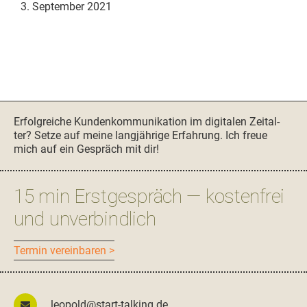
3. September 2021
Seitenspalte
Erfol­gre­iche Kun­denkom­mu­nika­tion im dig­i­tal­en Zeital­
ter? Set­ze auf meine langjährige Erfahrung. Ich freue
mich auf ein Gespräch mit dir!
15 min Erstgespräch — kostenfrei
und unverbindlich
Ter­min vereinbaren >
leopold@start-talking.de