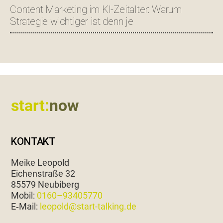
Content Marketing im KI-Zeitalter: Warum
Strategie wichtiger ist denn je
Footer
start:
now
KONTAKT
Meike Leopold
Eichen­straße 32
85579 Neubiberg
Mobil:
0160–93405770
E‑Mail:
leopold@start-talking.de