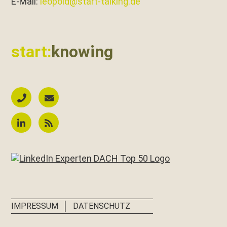
E‑Mail:
leopold@start-talking.de
start:
knowing
│
IMPRESSUM
DATENSCHUTZ