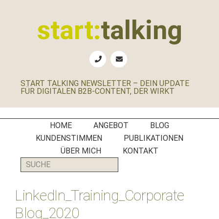
Zur
Zum
Zur
Zur
Hauptnavigation
Inhalt
Seitenspalte
Fußzeile
start:
talking
springen
springen
springen
springen
Erste
Hilfe
für
START TALKING NEWSLETTER – DEIN UPDATE
B2B-
FÜR DIGITALEN B2B-CONTENT, DER WIRKT
Unternehmen,
Social
Media
HOME
ANGEBOT
BLOG
Manager
KUNDENSTIMMEN
PUBLIKATIONEN
und
ÜBER MICH
KONTAKT
PR-
SUCHE
Agenturen
LinkedIn_Training_Corporate
Blog_2020