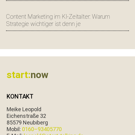
Content Marketing im KI-Zeitalter: Warum
Strategie wichtiger ist denn je
Footer
start:
now
KONTAKT
Meike Leopold
Eichen­straße 32
85579 Neubiberg
Mobil:
0160–93405770