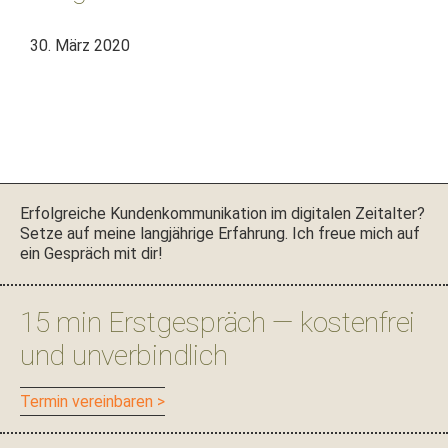
30. März 2020
Seitenspalte
Erfol­gre­iche Kun­denkom­mu­nika­tion im dig­i­tal­en Zeital­ter?
Set­ze auf meine langjährige Erfahrung. Ich freue mich auf
ein Gespräch mit dir!
15 min Erstgespräch — kostenfrei
und unverbindlich
Ter­min vereinbaren >