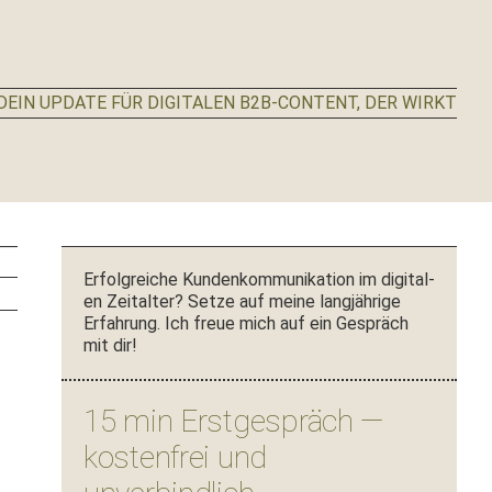
EIN UPDATE FÜR DIGITALEN B2B-CONTENT, DER WIRKT
Seitenspalte
Erfol­gre­iche Kun­denkom­mu­nika­tion im dig­i­tal­
en Zeital­ter? Set­ze auf meine langjährige
Erfahrung. Ich freue mich auf ein Gespräch
mit dir!
15 min Erstgespräch —
kostenfrei und