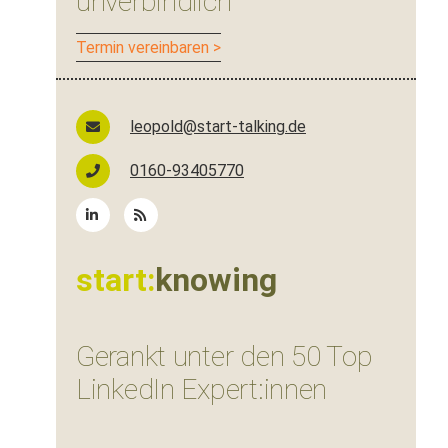
unverbindlich
Ter­min vereinbaren >
leopold@start-talking.de
0160-93405770
start:
knowing
Gerankt unter den 50 Top
LinkedIn Expert:innen