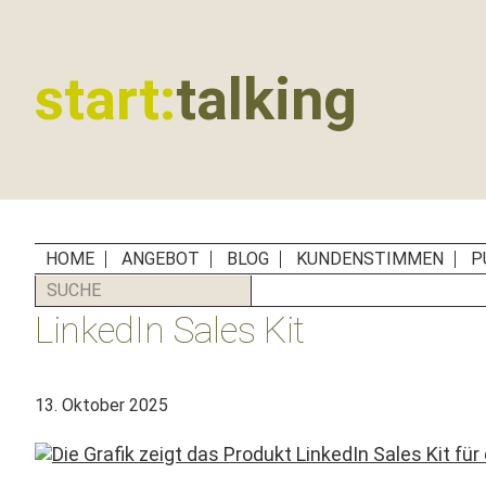
Zur
Zum
Zur
Zur
Hauptnavigation
Inhalt
Seitenspalte
Fußzeile
springen
springen
springen
springen
start:
talking
Erste
Hilfe
für
B2B-
Unternehmen,
HOME
ANGEBOT
BLOG
KUNDENSTIMMEN
P
Social
SUCHE
Media
LinkedIn Sales Kit
Manager
und
PR-
13. Oktober 2025
Agenturen