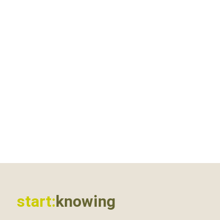
start:
knowing