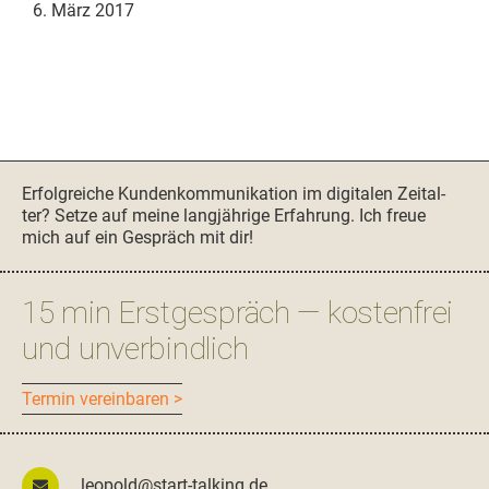
6. März 2017
Seitenspalte
Erfol­gre­iche Kun­denkom­mu­nika­tion im dig­i­tal­en Zeital­
ter? Set­ze auf meine langjährige Erfahrung. Ich freue
mich auf ein Gespräch mit dir!
15 min Erstgespräch — kostenfrei
und unverbindlich
Ter­min vereinbaren >
leopold@start-talking.de