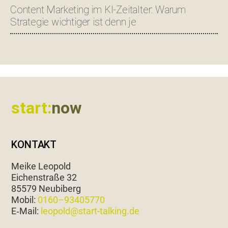
Content Marketing im KI-Zeitalter: Warum
Strategie wichtiger ist denn je
Footer
start:
now
KONTAKT
Meike Leopold
Eichen­straße 32
85579 Neubiberg
Mobil:
0160–93405770
E‑Mail:
leopold@start-talking.de