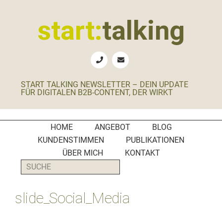
Zur
Zum
Zur
Zur
Hauptnavigation
Inhalt
Seitenspalte
Fußzeile
start:
talking
springen
springen
springen
springen
Erste
Hilfe
für
START TALKING NEWSLETTER – DEIN UPDATE
B2B-
FÜR DIGITALEN B2B-CONTENT, DER WIRKT
Unternehmen,
Social
Media
HOME
ANGEBOT
BLOG
Manager
KUNDENSTIMMEN
PUBLIKATIONEN
und
ÜBER MICH
KONTAKT
PR-
SUCHE
Agenturen
slide_Social_Media