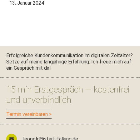
13. Januar 2024
Seitenspalte
Erfol­gre­iche Kun­denkom­mu­nika­tion im dig­i­tal­en Zeital­ter?
Set­ze auf meine langjährige Erfahrung. Ich freue mich auf
ein Gespräch mit dir!
15 min Erstgespräch — kostenfrei
und unverbindlich
Ter­min vereinbaren >
leopold@start-talking.de