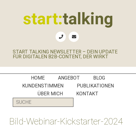
Zur
Zum
Zur
Zur
Hauptnavigation
Inhalt
Seitenspalte
Fußzeile
start:
talking
springen
springen
springen
springen
Erste
Hilfe
für
START TALKING NEWSLETTER – DEIN UPDATE
B2B-
FÜR DIGITALEN B2B-CONTENT, DER WIRKT
Unternehmen,
Social
Media
HOME
ANGEBOT
BLOG
Manager
KUNDENSTIMMEN
PUBLIKATIONEN
und
ÜBER MICH
KONTAKT
PR-
SUCHE
Agenturen
Bild-Webinar-Kickstarter-2024