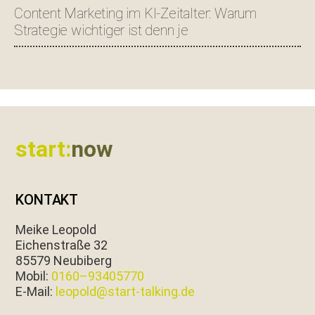
Content Marketing im KI-Zeitalter: Warum
Strategie wichtiger ist denn je
Footer
start:
now
KONTAKT
Meike Leopold
Eichen­straße 32
85579 Neubiberg
Mobil:
0160–93405770
E‑Mail:
leopold@start-talking.de