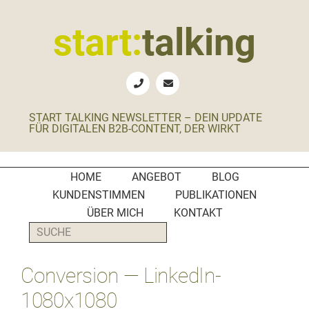
Zur
Zum
Zur
Zur
Hauptnavigation
Inhalt
Seitenspalte
Fußzeile
start:
talking
springen
springen
springen
springen
Erste
Hilfe
für
START TALKING NEWSLETTER – DEIN UPDATE
B2B-
FÜR DIGITALEN B2B-CONTENT, DER WIRKT
Unternehmen,
Social
Media
HOME
ANGEBOT
BLOG
Manager
KUNDENSTIMMEN
PUBLIKATIONEN
und
ÜBER MICH
KONTAKT
PR-
SUCHE
Agenturen
Conversion — LinkedIn-
1080x1080