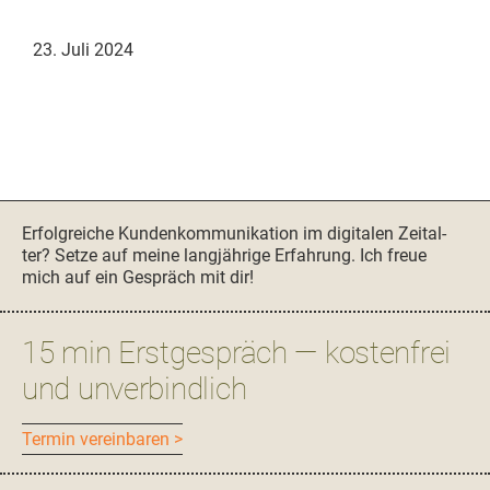
23. Juli 2024
Seitenspalte
Erfol­gre­iche Kun­denkom­mu­nika­tion im dig­i­tal­en Zeital­
ter? Set­ze auf meine langjährige Erfahrung. Ich freue
mich auf ein Gespräch mit dir!
15 min Erstgespräch — kostenfrei
und unverbindlich
Ter­min vereinbaren >