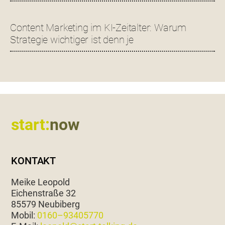
Content Marketing im KI-Zeitalter: Warum
Strategie wichtiger ist denn je
Footer
start:
now
KONTAKT
Meike Leopold
Eichen­straße 32
85579 Neubiberg
Mobil:
0160–93405770