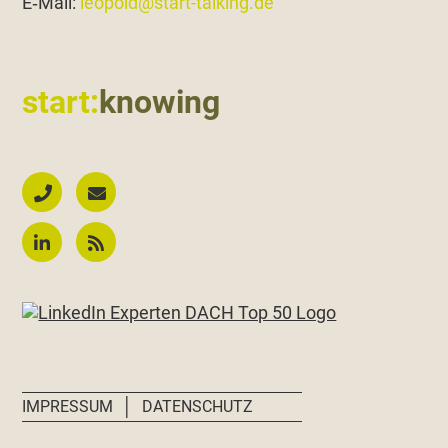
E‑Mail:
leopold@start-talking.de
start:
knowing
│
IMPRESSUM
DATENSCHUTZ