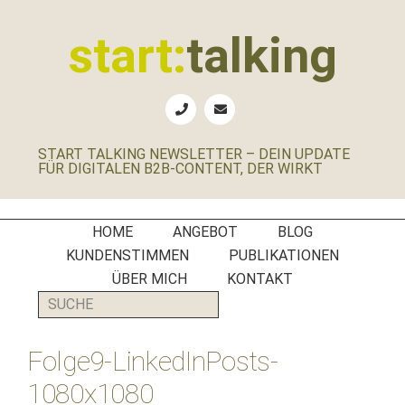
Zur
Zum
Zur
Zur
Hauptnavigation
Inhalt
Seitenspalte
Fußzeile
start:
talking
springen
springen
springen
springen
Erste
Hilfe
für
START TALKING NEWSLETTER – DEIN UPDATE
B2B-
FÜR DIGITALEN B2B-CONTENT, DER WIRKT
Unternehmen,
Social
Media
HOME
ANGEBOT
BLOG
Manager
KUNDENSTIMMEN
PUBLIKATIONEN
und
ÜBER MICH
KONTAKT
PR-
SUCHE
Agenturen
Folge9-LinkedInPosts-
1080x1080