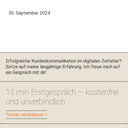
30. September 2024
Seitenspalte
Erfol­gre­iche Kun­denkom­mu­nika­tion im dig­i­tal­en Zeital­ter?
Set­ze auf meine langjährige Erfahrung. Ich freue mich auf
ein Gespräch mit dir!
15 min Erstgespräch — kostenfrei
und unverbindlich
Ter­min vereinbaren >