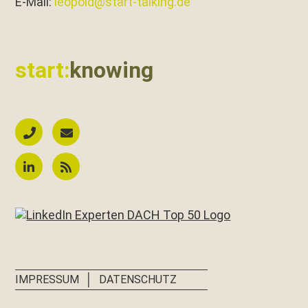
E‑Mail:
leopold@start-talking.de
start:
knowing
│
IMPRESSUM
DATENSCHUTZ