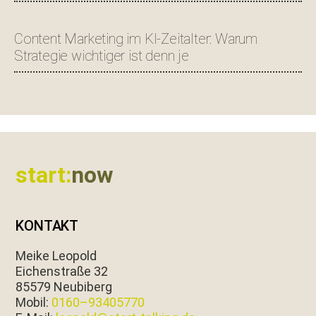
Content Marketing im KI-Zeitalter: Warum
Strategie wichtiger ist denn je
Footer
start:
now
KONTAKT
Meike Leopold
Eichen­straße 32
85579 Neubiberg
Mobil:
0160–93405770