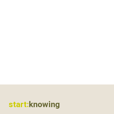
start:
knowing