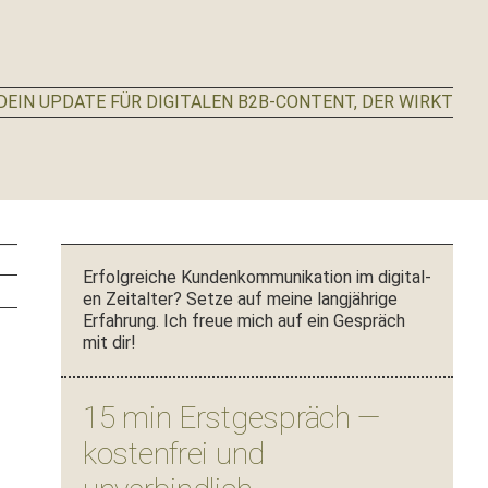
EIN UPDATE FÜR DIGITALEN B2B-CONTENT, DER WIRKT
Seitenspalte
Erfol­gre­iche Kun­denkom­mu­nika­tion im dig­i­tal­
en Zeital­ter? Set­ze auf meine langjährige
Erfahrung. Ich freue mich auf ein Gespräch
mit dir!
15 min Erstgespräch —
kostenfrei und