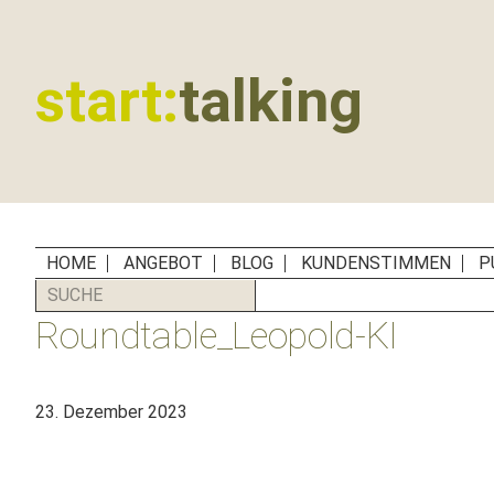
Zur
Zum
Zur
Zur
Hauptnavigation
Inhalt
Seitenspalte
Fußzeile
springen
springen
springen
springen
start:
talking
Erste
Hilfe
für
B2B-
Unternehmen,
HOME
ANGEBOT
BLOG
KUNDENSTIMMEN
P
Social
SUCHE
Media
Roundtable_Leopold-KI
Manager
und
PR-
23. Dezember 2023
Agenturen