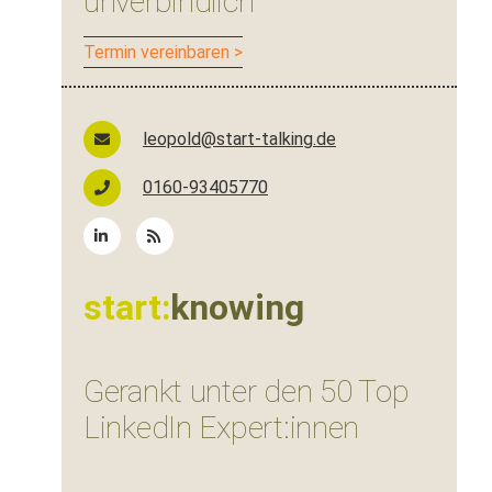
unverbindlich
Ter­min vereinbaren >
leopold@start-talking.de
0160-93405770
start:
knowing
Gerankt unter den 50 Top
LinkedIn Expert:innen