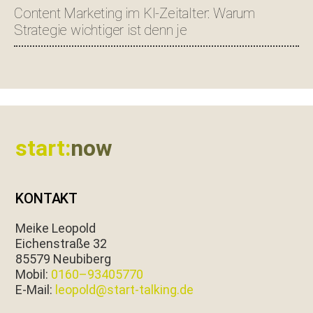
Content Marketing im KI-Zeitalter: Warum
Strategie wichtiger ist denn je
Footer
start:
now
KONTAKT
Meike Leopold
Eichen­straße 32
85579 Neubiberg
Mobil:
0160–93405770
E‑Mail:
leopold@start-talking.de