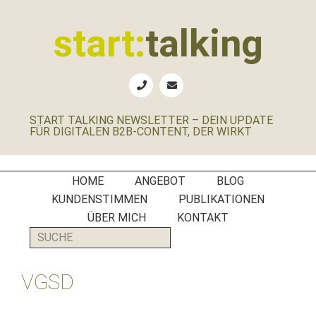
Zur
Zum
Zur
Zur
Hauptnavigation
Inhalt
Seitenspalte
Fußzeile
start:
talking
springen
springen
springen
springen
Erste
Hilfe
für
START TALKING NEWSLETTER – DEIN UPDATE
B2B-
FÜR DIGITALEN B2B-CONTENT, DER WIRKT
Unternehmen,
Social
Media
HOME
ANGEBOT
BLOG
Manager
KUNDENSTIMMEN
PUBLIKATIONEN
und
ÜBER MICH
KONTAKT
PR-
SUCHE
Agenturen
VGSD