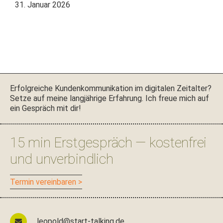
31. Januar 2026
Seitenspalte
Erfol­gre­iche Kun­denkom­mu­nika­tion im dig­i­tal­en Zeital­ter?
Set­ze auf meine langjährige Erfahrung. Ich freue mich auf
ein Gespräch mit dir!
15 min Erstgespräch — kostenfrei
und unverbindlich
Ter­min vereinbaren >
leopold@start-talking.de