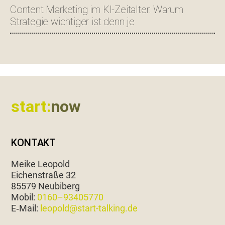
Content Marketing im KI-Zeitalter: Warum
Strategie wichtiger ist denn je
Footer
start:
now
KONTAKT
Meike Leopold
Eichen­straße 32
85579 Neubiberg
Mobil:
0160–93405770
E‑Mail:
leopold@start-talking.de