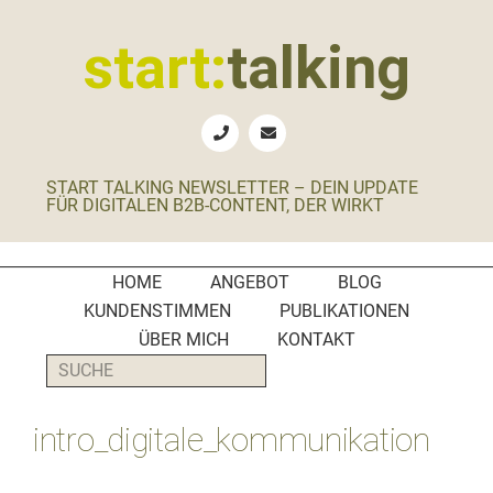
Zur
Zum
Zur
Zur
Hauptnavigation
Inhalt
Seitenspalte
Fußzeile
start:
talking
springen
springen
springen
springen
Erste
Hilfe
für
START TALKING NEWSLETTER – DEIN UPDATE
B2B-
FÜR DIGITALEN B2B-CONTENT, DER WIRKT
Unternehmen,
Social
Media
HOME
ANGEBOT
BLOG
Manager
KUNDENSTIMMEN
PUBLIKATIONEN
und
ÜBER MICH
KONTAKT
PR-
SUCHE
Agenturen
intro_digitale_kommunikation