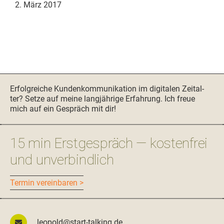
2. März 2017
Seitenspalte
Erfol­gre­iche Kun­denkom­mu­nika­tion im dig­i­tal­en Zeital­
ter? Set­ze auf meine langjährige Erfahrung. Ich freue
mich auf ein Gespräch mit dir!
15 min Erstgespräch — kostenfrei
und unverbindlich
Ter­min vereinbaren >
leopold@start-talking.de