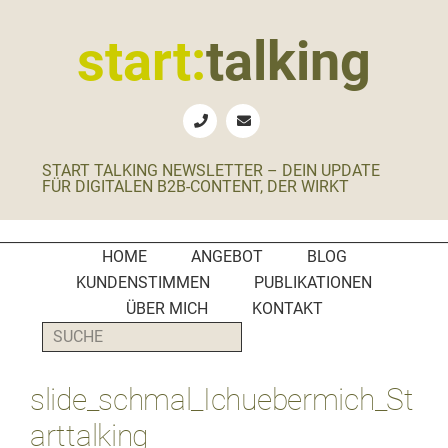
Zur
Zum
Zur
Zur
Hauptnavigation
Inhalt
Seitenspalte
Fußzeile
start:
talking
springen
springen
springen
springen
Erste
Hilfe
für
START TALKING NEWSLETTER – DEIN UPDATE
B2B-
FÜR DIGITALEN B2B-CONTENT, DER WIRKT
Unternehmen,
Social
Media
HOME
ANGEBOT
BLOG
Manager
KUNDENSTIMMEN
PUBLIKATIONEN
und
ÜBER MICH
KONTAKT
PR-
SUCHE
Agenturen
slide_schmal_Ichuebermich_St
arttalking