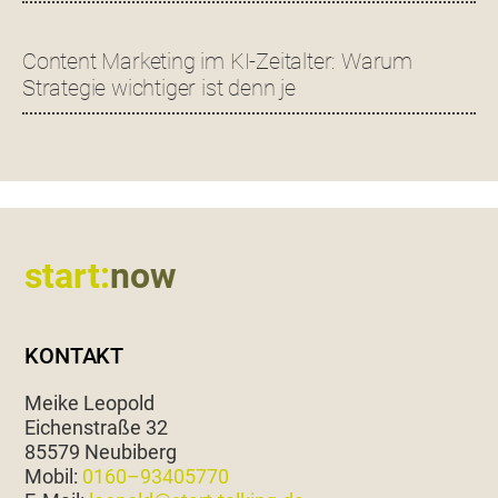
Content Marketing im KI-Zeitalter: Warum
Strategie wichtiger ist denn je
Footer
start:
now
KONTAKT
Meike Leopold
Eichen­straße 32
85579 Neubiberg
Mobil:
0160–93405770