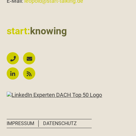
E‑Mail:
leopold@start-talking.de
start:
knowing
│
IMPRESSUM
DATENSCHUTZ