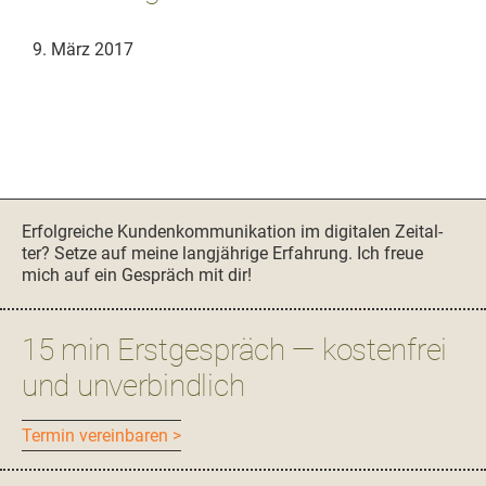
9. März 2017
Seitenspalte
Erfol­gre­iche Kun­denkom­mu­nika­tion im dig­i­tal­en Zeital­
ter? Set­ze auf meine langjährige Erfahrung. Ich freue
mich auf ein Gespräch mit dir!
15 min Erstgespräch — kostenfrei
und unverbindlich
Ter­min vereinbaren >