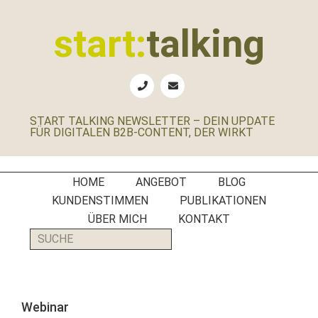
Zur
Zum
Zur
Zur
Hauptnavigation
Inhalt
Seitenspalte
Fußzeile
start:
talking
springen
springen
springen
springen
Erste
Hilfe
für
START TALKING NEWSLETTER – DEIN UPDATE
B2B-
FÜR DIGITALEN B2B-CONTENT, DER WIRKT
Unternehmen,
Social
Media
HOME
ANGEBOT
BLOG
Manager
KUNDENSTIMMEN
PUBLIKATIONEN
und
ÜBER MICH
KONTAKT
PR-
SUCHE
Agenturen
Webinar