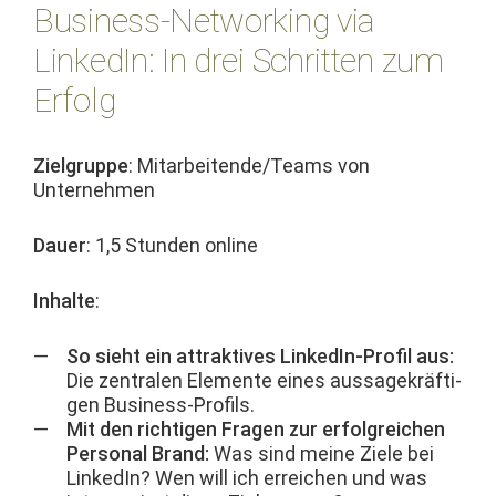
Business-Networking via
LinkedIn: In drei Schritten zum
Erfolg
Ziel­gruppe
: Mitarbeitende/Teams von
Unternehmen
Dauer
: 1,5 Stun­den online
Inhalte
:
So sieht ein attrak­tives LinkedIn-Pro­fil aus:
Die zen­tralen Ele­mente eines aus­sagekräfti­
gen Business-Profils.
Mit den richti­gen Fra­gen zur erfol­gre­ichen
Per­son­al Brand:
Was sind meine Ziele bei
LinkedIn? Wen will ich erre­ichen und was