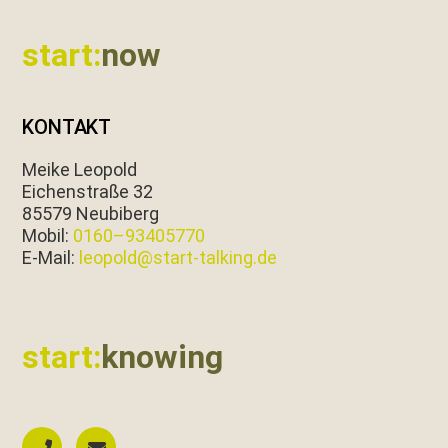
Footer
start:
now
KONTAKT
Meike Leopold
Eichen­straße 32
85579 Neubiberg
Mobil:
0160–93405770
E‑Mail:
leopold@start-talking.de
start:
knowing