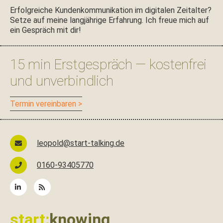
Seitenspalte
Erfol­gre­iche Kun­denkom­mu­nika­tion im dig­i­tal­en Zeital­ter?
Set­ze auf meine langjährige Erfahrung. Ich freue mich auf
ein Gespräch mit dir!
15 min Erstgespräch — kostenfrei
und unverbindlich
Ter­min vereinbaren >
leopold@start-talking.de
0160-93405770
start:
knowing