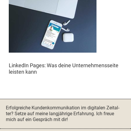
LinkedIn Pages: Was deine Unternehmens­seite
leis­ten kann
Seitenspalte
Erfol­gre­iche Kun­denkom­mu­nika­tion im dig­i­tal­en Zeital­
ter? Set­ze auf meine langjährige Erfahrung. Ich freue
mich auf ein Gespräch mit dir!