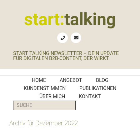
Zur
Zum
Zur
Zur
Hauptnavigation
Inhalt
Seitenspalte
Fußzeile
start:
talking
springen
springen
springen
springen
Erste
Hilfe
für
START TALKING NEWSLETTER – DEIN UPDATE
B2B-
FÜR DIGITALEN B2B-CONTENT, DER WIRKT
Unternehmen,
Social
Media
HOME
ANGEBOT
BLOG
Manager
KUNDENSTIMMEN
PUBLIKATIONEN
und
ÜBER MICH
KONTAKT
PR-
SUCHE
Agenturen
Archiv für Dezember 2022