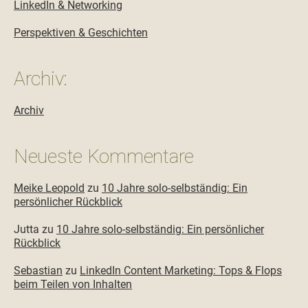
LinkedIn & Networking
Perspektiven & Geschichten
Archiv:
Archiv
Neueste Kommentare
Meike Leopold
zu
10 Jahre solo-selbständig: Ein
persönlicher Rückblick
Jutta
zu
10 Jahre solo-selbständig: Ein persönlicher
Rückblick
Sebastian
zu
LinkedIn Content Marketing: Tops & Flops
beim Teilen von Inhalten