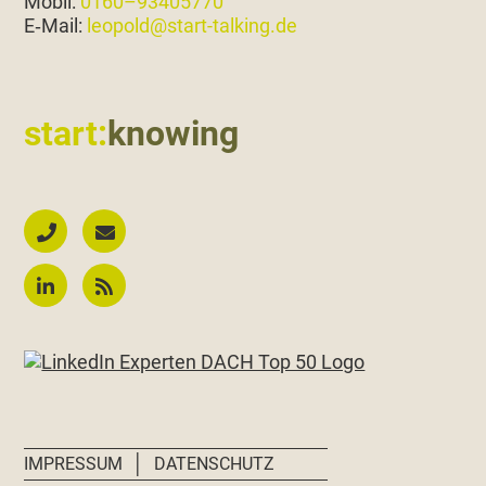
Mobil:
0160–93405770
E‑Mail:
leopold@start-talking.de
start:
knowing
│
IMPRESSUM
DATENSCHUTZ