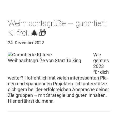
Weihnachtsgrüße — garantiert
KI-frei! 🎄🎁
24. Dezember 2022
Wie
geht es
2023
für dich
weit­er? Hof­fentlich mit vie­len inter­es­san­ten Plä­
nen und span­nen­den Pro­jek­ten. Ich unter­stütze
dich gern bei der erfol­gre­ichen Ansprache dein­er
Ziel­grup­pen – mit Strate­gie und guten Inhal­ten.
Hier erfährst du mehr.