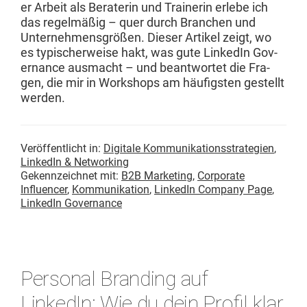
er Arbeit als Bera­terin und Trainer­in erlebe ich
das regelmäßig – quer durch Branchen und
Unternehmensgrößen. Dieser Artikel zeigt, wo
es typ­is­cher­weise hakt, was gute LinkedIn Gov­
er­nance aus­macht – und beant­wortet die Fra­
gen, die mir in Work­shops am häu­fig­sten gestellt
werden.
Veröffentlicht in:
Digitale Kommunikationsstrategien
,
LinkedIn & Networking
Gekennzeichnet mit:
B2B Marketing
,
Corporate
Influencer
,
Kommunikation
,
LinkedIn Company Page
,
LinkedIn Governance
Personal Branding auf
LinkedIn: Wie du dein Profil klar