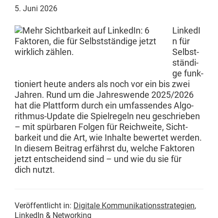
5. Juni 2026
LinkedI
n für
Selb­st­
ständi­
ge funk­
tion­iert heute anders als noch vor ein bis zwei
Jahren. Rund um die Jahreswende 2025/2026
hat die Plat­tform durch ein umfassendes Algo­
rith­mus-Update die Spiel­regeln neu geschrieben
– mit spür­baren Fol­gen für Reich­weite, Sicht­
barkeit und die Art, wie Inhalte bew­ertet wer­den.
In diesem Beitrag erfährst du, welche Fak­toren
jet­zt entschei­dend sind – und wie du sie für
dich nutzt.
Veröffentlicht in:
Digitale Kommunikationsstrategien
,
LinkedIn & Networking