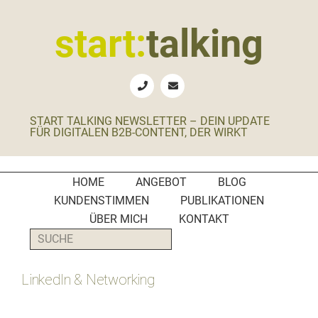
Zur
Zum
Zur
Zur
Hauptnavigation
Inhalt
Seitenspalte
Fußzeile
start:
talking
springen
springen
springen
springen
Erste
Hilfe
für
START TALKING NEWSLETTER – DEIN UPDATE
B2B-
FÜR DIGITALEN B2B-CONTENT, DER WIRKT
Unternehmen,
Social
Media
HOME
ANGEBOT
BLOG
Manager
KUNDENSTIMMEN
PUBLIKATIONEN
und
ÜBER MICH
KONTAKT
PR-
SUCHE
Agenturen
LinkedIn & Networking