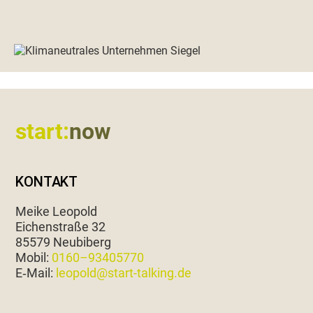
Footer
start:
now
KONTAKT
Meike Leopold
Eichen­straße 32
85579 Neubiberg
Mobil:
0160–93405770
E‑Mail:
leopold@start-talking.de