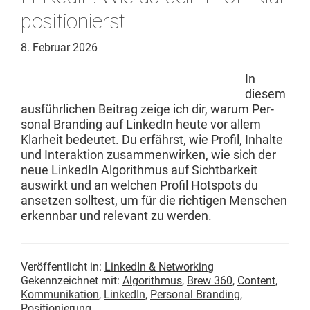
positionierst
8. Februar 2026
In
diesem
aus­führlichen Beitrag zeige ich dir, warum Per­
son­al Brand­ing auf LinkedIn heute vor allem
Klarheit bedeutet. Du erfährst, wie Pro­fil, Inhalte
und Inter­ak­tion zusam­men­wirken, wie sich der
neue LinkedIn Algo­rith­mus auf Sicht­barkeit
auswirkt und an welchen Pro­fil Hotspots du
anset­zen soll­test, um für die richti­gen Men­schen
erkennbar und rel­e­vant zu werden.
Veröffentlicht in:
LinkedIn & Networking
Gekennzeichnet mit:
Algorithmus
,
Brew 360
,
Content
,
Kommunikation
,
LinkedIn
,
Personal Branding
,
Positionierung