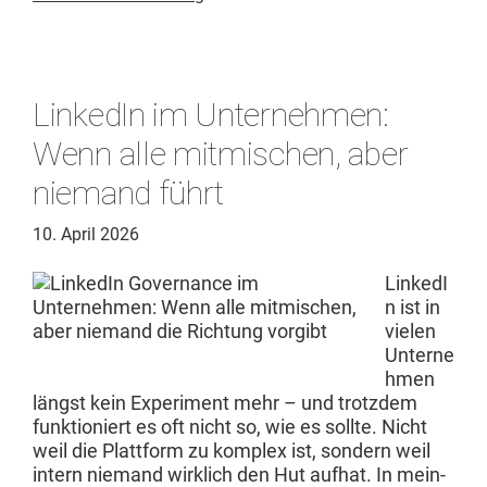
LinkedIn im Unternehmen:
Wenn alle mitmischen, aber
niemand führt
10. April 2026
LinkedI
n ist in
vie­len
Unterne
hmen
längst kein Exper­i­ment mehr – und trotz­dem
funk­tion­iert es oft nicht so, wie es sollte. Nicht
weil die Plat­tform zu kom­plex ist, son­dern weil
intern nie­mand wirk­lich den Hut aufhat. In mein­