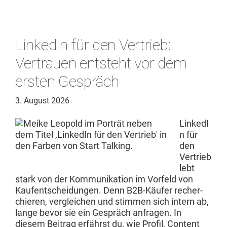
LinkedIn für den Vertrieb:
Vertrauen entsteht vor dem
ersten Gespräch
3. August 2026
LinkedI
n für
den
Ver­trieb
lebt
stark von der Kom­mu­nika­tion im Vor­feld von
Kaufentschei­dun­gen. Denn B2B-Käufer recher­
chieren, ver­gle­ichen und stim­men sich intern ab,
lange bevor sie ein Gespräch anfra­gen. In
diesem Beitrag erfährst du, wie Pro­fil, Con­tent