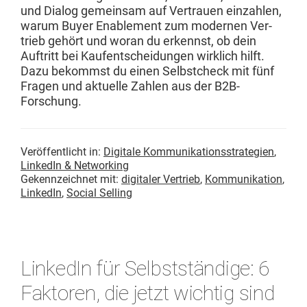
und Dia­log gemein­sam auf Ver­trauen ein­zahlen,
warum Buy­er Enable­ment zum mod­er­nen Ver­
trieb gehört und woran du erkennst, ob dein
Auftritt bei Kaufentschei­dun­gen wirk­lich hil­ft.
Dazu bekommst du einen Selb­stcheck mit fünf
Fra­gen und aktuelle Zahlen aus der B2B-
Forschung.
Veröffentlicht in:
Digitale Kommunikationsstrategien
,
LinkedIn & Networking
Gekennzeichnet mit:
digitaler Vertrieb
,
Kommunikation
,
LinkedIn
,
Social Selling
LinkedIn für Selbstständige: 6
Faktoren, die jetzt wichtig sind