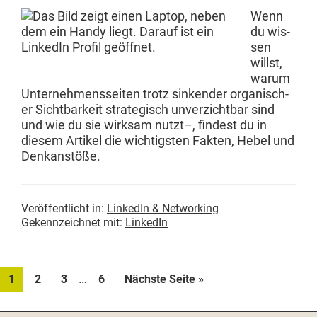
Wenn
du wis­
sen
willst,
warum
Unternehmens­seit­en trotz sink­ender organ­is­ch­
er Sicht­barkeit strate­gisch unverzicht­bar sind
und wie du sie wirk­sam nutzt–, find­est du in
diesem Artikel die wichtig­sten Fak­ten, Hebel und
Denkanstöße.
Veröffentlicht in:
LinkedIn & Networking
Gekennzeichnet mit:
LinkedIn
Weggelassene
…
Seite
Seite
Seite
Seite
aufrufen
1
2
3
6
Nächste Seite
»
Zwischenseiten