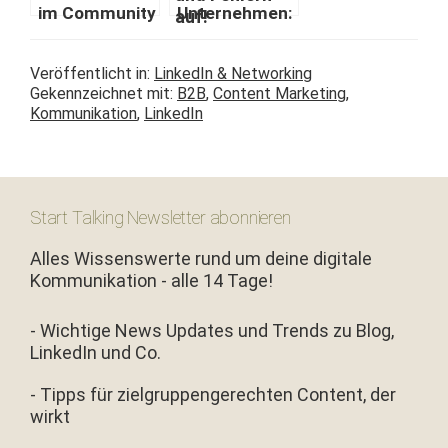
im Com­mu­ni­ty
Unternehmen:
Man­age­ment
So räu­men Sie
#rp17
mit gängi­gen
Veröffentlicht in:
LinkedIn & Networking
Vorurteilen
Gekennzeichnet mit:
B2B
,
Content Marketing
,
und Fehlern
Kommunikation
,
LinkedIn
auf!
Start Talking Newsletter abonnieren
Alles Wissenswerte rund um deine digitale
Kommunikation - alle 14 Tage!
- Wichtige News Updates und Trends zu Blog,
LinkedIn und Co.
- Tipps für zielgruppengerechten Content, der
wirkt