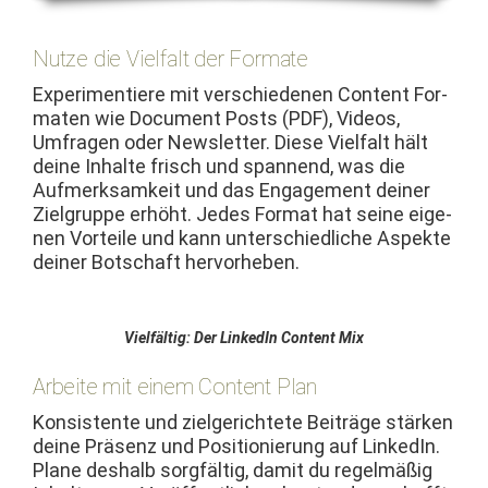
Nutze die Vielfalt der Formate
Exper­i­men­tiere mit ver­schiede­nen Con­tent For­
mat­en wie Doc­u­ment Posts (PDF), Videos,
Umfra­gen oder Newslet­ter. Diese Vielfalt hält
deine Inhalte frisch und span­nend, was die
Aufmerk­samkeit und das Engage­ment dein­er
Ziel­gruppe erhöht. Jedes For­mat hat seine eige­
nen Vorteile und kann unter­schiedliche Aspek­te
dein­er Botschaft hervorheben.
Vielfältig: Der LinkedIn Con­tent Mix
Arbeite mit einem Content Plan
Kon­sis­tente und ziel­gerichtete Beiträge stärken
deine Präsenz und Posi­tion­ierung auf LinkedIn.
Plane deshalb sorgfältig, damit du regelmäßig