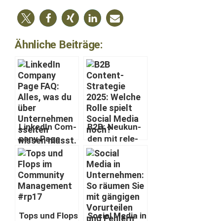
Ähnliche Beiträge:
LinkedIn Com­
B2B: Neukun­
pa­ny Page
den mit rel­e­
FAQ: Alles, was
van­ten Inhal­
du über
ten
Unternehmen
überzeugen
s­seit­en wis­
sen musst
Tops und Flops
Social Media in