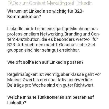
FAQs zum Content Marketing auf LinkedIn
Warum ist LinkedIn so wichtig für B2B-
Kommunikation?
LinkedIn bietet eine einzi­gar­tige Mis­chung aus
pro­fes­sionellem Net­work­ing, Brand­ing und Con­
tent-Dis­tri­b­u­tion, die es beson­ders wertvoll für
B2B-Unternehmen macht. Geschäftliche Ziel­
grup­pen sind hier sehr gut erreichbar.
Wie oft sollte ich auf LinkedIn posten?
Regelmäßigkeit ist wichtig, aber Klasse geht vor
Masse. Zwei bis drei qual­i­ta­tiv hochw­er­tige
Beiträge pro Woche sind ein guter Richtwert.
Welche Inhalte funk­tion­ieren am besten auf
LinkedIn?