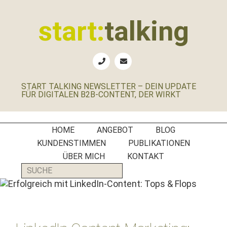
Zur
Zum
Zur
Zur
Hauptnavigation
Inhalt
Seitenspalte
Fußzeile
start:
talking
springen
springen
springen
springen
Erste
Hilfe
für
START TALKING NEWSLETTER – DEIN UPDATE
B2B-
FÜR DIGITALEN B2B-CONTENT, DER WIRKT
Unternehmen,
Social
Media
HOME
ANGEBOT
BLOG
Manager
KUNDENSTIMMEN
PUBLIKATIONEN
und
ÜBER MICH
KONTAKT
PR-
SUCHE
Agenturen