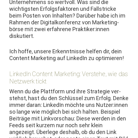
Unternehmens so wertvoll. Was sind die
wichtig­sten Erfol­gs­fak­toren und Fall­stricke
beim Posten von Inhal­ten? Darüber habe ich im
Rah­men der Dig­italkon­ferenz von Mar­ket­ing­
börse mit zwei erfahrene Praktiker:innen
diskutiert.
Ich hoffe, unsere Erken­nt­nisse helfen dir, dein
Con­tent Mar­ket­ing auf LinkedIn zu optimieren!
LinkedIn Content Marketing: Verstehe, wie das
Netzwerk tickt
Wenn du die Plat­tform und ihre Strate­gie ver­
stehst, hast du den Schlüs­sel zum Erfolg. Denke
immer daran: LinkedIn möchte uns Nutzer:innen
so lange wie möglich bei sich hal­ten. Beispiel
Beiträge mit Linkvorschau: Diese wer­den in den
Feeds seit kurzem nur noch sehr klein
angezeigt. Über­lege deshalb, ob du den Link