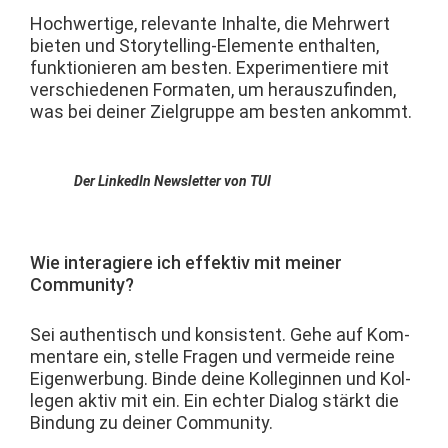
Hochw­er­tige, rel­e­vante Inhalte, die Mehrw­ert
bieten und Sto­ry­telling-Ele­mente enthal­ten,
funk­tion­ieren am besten. Exper­i­men­tiere mit
ver­schiede­nen For­mat­en, um her­auszufind­en,
was bei dein­er Ziel­gruppe am besten ankommt.
Der LinkedIn Newslet­ter von TUI
Wie inter­agiere ich effek­tiv mit mein­er
Community?
Sei authen­tisch und kon­sis­tent. Gehe auf Kom­
mentare ein, stelle Fra­gen und ver­mei­de reine
Eigen­wer­bung. Binde deine Kol­legin­nen und Kol­
le­gen aktiv mit ein. Ein echter Dia­log stärkt die
Bindung zu dein­er Community.