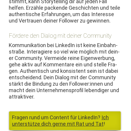
stimmt, kann Sto­ry­telling dir auf jeden Fall
helfen. Erzäh­le pack­ende Geschicht­en und teile
authen­tis­che Erfahrun­gen, um das Inter­esse
und Ver­trauen dein­er Fol­low­er zu gewinnen.
Fördere den Dialog mit deiner Community
Kom­mu­nika­tion bei LinkedIn ist keine Ein­bahn­
straße. Inter­agiere so viel wie möglich mit dein­
er Com­mu­ni­ty. Ver­mei­de reine Eigen­wer­bung,
gehe aktiv auf Kom­mentare ein und stelle Fra­
gen. Authen­tisch und kon­sis­tent sein ist dabei
entschei­dend. Dein Dia­log mit der Com­mu­ni­ty
stärkt die Bindung zu den Follower:innen und
macht dein Unternehmen­spro­fil lebendi­ger und
attraktiver.
Fra­gen rund um Con­tent für LinkedIn?
Ich
unter­stütze dich gerne mit Rat und Tat
!