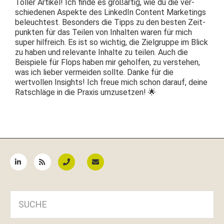
Toller Artikel! Ich finde es großar­tig, wie du die ver­
schiede­nen Aspek­te des LinkedIn Con­tent Mar­ket­ings
beleucht­est. Beson­ders die Tipps zu den besten Zeit­
punk­ten für das Teilen von Inhal­ten waren für mich
super hil­fre­ich. Es ist so wichtig, die Ziel­gruppe im Blick
zu haben und rel­e­vante Inhalte zu teilen. Auch die
Beispiele für Flops haben mir geholfen, zu ver­ste­hen,
was ich lieber ver­mei­den sollte. Danke für die
wertvollen Insights! Ich freue mich schon darauf, deine
Ratschläge in die Prax­is umzusetzen! 🌟
Seitenspalte
SUCHE