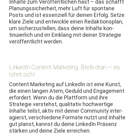
Inhalte zum Veröf­fentlichen hast – das schafft
Pla­nungssicher­heit, mehr Luft für spon­tane
Posts und ist essen­ziell für deinen Erfolg. Set­ze
klare Ziele und entwick­le einen Redak­tion­s­plan,
um sicherzustellen, dass deine Inhalte kon­
tinuier­lich und im Ein­klang mit dein­er Strate­gie
veröf­fentlicht werden.
LinkedIn Content Marketing. Bleib dran — es
lohnt sich!
Con­tent Mar­ket­ing auf LinkedIn ist eine Kun­st,
die einen lan­gen Atem, Geduld und Engage­ment
erfordert. Wenn du die Plat­tform und ihre
Strate­gie ver­stehst, qual­i­ta­tiv hochw­er­tige
Inhalte teilst, aktiv mit dein­er Com­mu­ni­ty inter­
agierst, ver­schiedene For­mate nutzt und Inhalte
gut planst, kannst du deine LinkedIn Präsenz
stärken und deine Ziele erreichen.