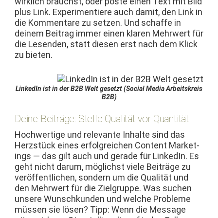
wirk­lich brauchst, oder poste einen Text mit Bild
plus Link. Exper­i­men­tiere auch damit, den Link in
die Kom­mentare zu set­zen. Und schaffe in
deinem Beitrag immer einen klaren Mehrw­ert für
die Lesenden, statt diesen erst nach dem Klick
zu bieten.
LinkedIn ist in der B2B Welt geset­zt (Social Media Arbeit­skreis
B2B)
Deine Beiträge: Stelle Qualität vor Quantität
Hochw­er­tige und rel­e­vante Inhalte sind das
Herzstück eines erfol­gre­ichen Con­tent Mar­ket­
ings — das gilt auch und ger­ade für LinkedIn. Es
geht nicht darum, möglichst viele Beiträge zu
veröf­fentlichen, son­dern um die Qual­ität und
den Mehrw­ert für die Ziel­gruppe. Was suchen
unsere Wun­schkun­den und welche Prob­leme
müssen sie lösen? Tipp: Wenn die Mes­sage