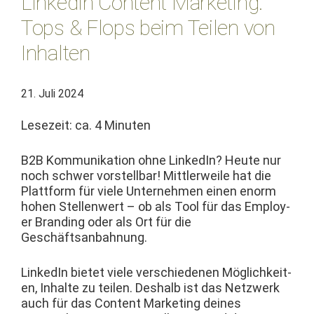
LinkedIn Content Marketing:
Tops & Flops beim Teilen von
Inhalten
21. Juli 2024
Lesezeit: ca.
4
Minuten
B2B Kom­mu­nika­tion ohne LinkedIn? Heute nur
noch schw­er vorstell­bar! Mit­tler­weile hat die
Plat­tform für viele Unternehmen einen enorm
hohen Stel­len­wert – ob als Tool für das Employ­
er Brand­ing oder als Ort für die
Geschäftsanbahnung.
LinkedIn bietet viele ver­schiede­nen Möglichkeit­
en, Inhalte zu teilen. Deshalb ist das Net­zw­erk
auch für das Con­tent Mar­ket­ing deines