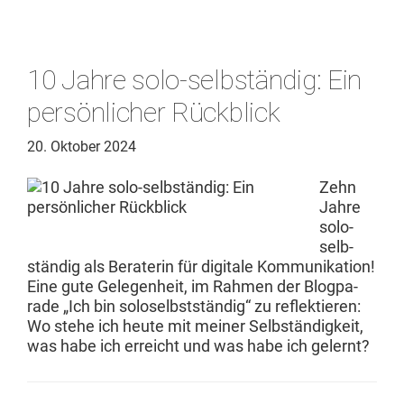
10 Jahre solo-selbständig: Ein
persönlicher Rückblick
20. Oktober 2024
Zehn
Jahre
solo-
selb­
ständig als Bera­terin für dig­i­tale Kom­mu­nika­tion!
Eine gute Gele­gen­heit, im Rah­men der Blog­pa­
rade „Ich bin soloselb­st­ständig“ zu reflek­tieren:
Wo ste­he ich heute mit mein­er Selb­ständigkeit,
was habe ich erre­icht und was habe ich gelernt?