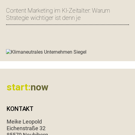
Content Marketing im KI-Zeitalter: Warum
Strategie wichtiger ist denn je
Footer
start:
now
KONTAKT
Meike Leopold
Eichen­straße 32
85579 Neubiberg