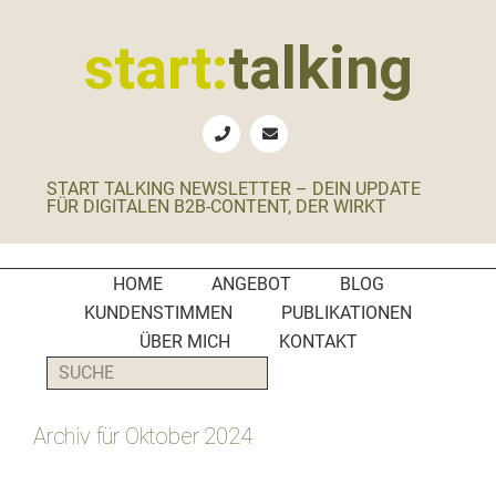
Zur
Zum
Zur
Zur
Hauptnavigation
Inhalt
Seitenspalte
Fußzeile
start:
talking
springen
springen
springen
springen
Erste
Hilfe
für
START TALKING NEWSLETTER – DEIN UPDATE
B2B-
FÜR DIGITALEN B2B-CONTENT, DER WIRKT
Unternehmen,
Social
Media
HOME
ANGEBOT
BLOG
Manager
KUNDENSTIMMEN
PUBLIKATIONEN
und
ÜBER MICH
KONTAKT
PR-
SUCHE
Agenturen
Archiv für Oktober 2024