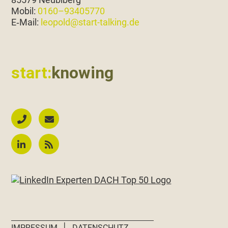
Mobil:
0160–93405770
E‑Mail:
leopold@start-talking.de
start:
knowing
│
IMPRESSUM
DATENSCHUTZ