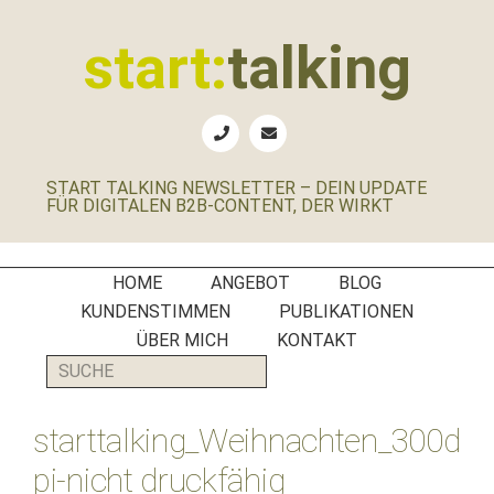
Zur
Zum
Zur
Zur
Hauptnavigation
Inhalt
Seitenspalte
Fußzeile
start:
talking
springen
springen
springen
springen
Erste
Hilfe
für
START TALKING NEWSLETTER – DEIN UPDATE
B2B-
FÜR DIGITALEN B2B-CONTENT, DER WIRKT
Unternehmen,
Social
Media
HOME
ANGEBOT
BLOG
Manager
KUNDENSTIMMEN
PUBLIKATIONEN
und
ÜBER MICH
KONTAKT
PR-
SUCHE
Agenturen
starttalking_Weihnachten_300d
pi-nicht druckfähig