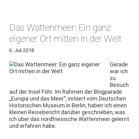
Das Wattenmeer: Ein ganz
eigener Ort mitten in der Welt
6. Juli 2018
Ger­ade
war ich
zu
Besuch
auf der Insel Föhr. Im Rah­men der Blog­pa­rade
„Europa und das Meer“, ini­ti­iert vom Deutschen
His­torischen Muse­um in Berlin, haben ich einen
kleinen Reise­bericht darüber geschrieben, was
ich über das nord­friesis­che Wat­ten­meer gel­ernt
und erfahren habe.