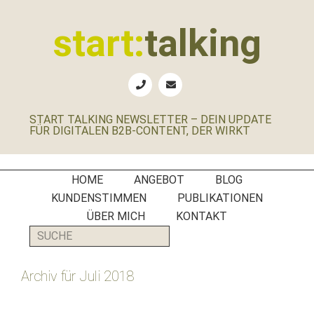
Zur
Zum
Zur
Zur
Hauptnavigation
Inhalt
Seitenspalte
Fußzeile
start:
talking
springen
springen
springen
springen
Erste
Hilfe
für
START TALKING NEWSLETTER – DEIN UPDATE
B2B-
FÜR DIGITALEN B2B-CONTENT, DER WIRKT
Unternehmen,
Social
Media
HOME
ANGEBOT
BLOG
Manager
KUNDENSTIMMEN
PUBLIKATIONEN
und
ÜBER MICH
KONTAKT
PR-
SUCHE
Agenturen
Archiv für Juli 2018