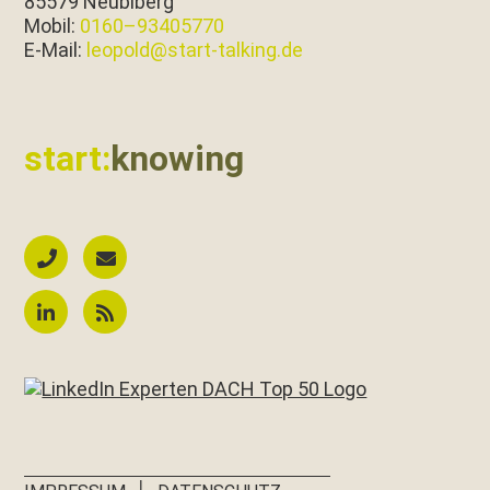
85579 Neubiberg
Mobil:
0160–93405770
E‑Mail:
leopold@start-talking.de
start:
knowing