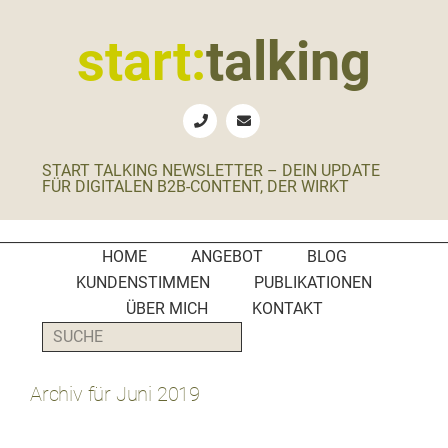
Zur
Zum
Zur
Zur
Hauptnavigation
Inhalt
Seitenspalte
Fußzeile
start:
talking
springen
springen
springen
springen
Erste
Hilfe
für
START TALKING NEWSLETTER – DEIN UPDATE
B2B-
FÜR DIGITALEN B2B-CONTENT, DER WIRKT
Unternehmen,
Social
Media
HOME
ANGEBOT
BLOG
Manager
KUNDENSTIMMEN
PUBLIKATIONEN
und
ÜBER MICH
KONTAKT
PR-
SUCHE
Agenturen
Archiv für Juni 2019