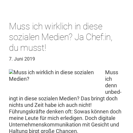
Muss ich wirklich in diese
sozialen Medien? Ja Chef:in,
du musst!
7. Juni 2019
Muss
ich
denn
unbe­d­
ingt in diese sozialen Medi­en? Das bringt doch
nichts und Zeit habe ich auch nicht!
Führungskräfte denken oft: Sowas kön­nen doch
meine Leute für mich erledi­gen. Doch dig­i­tale
Unternehmen­skom­mu­nika­tion mit Gesicht und
Hal­tung birgt große Chancen.