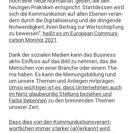
noch eine ’neue Nor­mal­ität‘ geben, die den
heuti­gen Prak­tiken entspricht. Stattdessen wird
sich die Kom­mu­nika­tion auf allen Ebe­nen verän­
dern durch die Dig­i­tal­isierung und die drin­gende
Notwendigkeit, ihren Beitrag zur Wertschöp­fung
zu beweisen“,
heißt es im Euro­pean Com­mu­ni­
ca­tion Mon­i­tor 2021
.
Dank der sozialen Medi­en kann das Busi­ness
aktiv Ein­fluss auf das Bild zu nehmen, das die
Men­schen von ein­er Branche oder einem The­
ma haben. Es kann die Mei­n­ungs­bil­dung rund
um unsere The­men und Anliegen mit­prä­gen.
Umso wichtiger ist es, dass Unternehmen auch
im Netz glaub­würdig Stel­lung beziehen und
Farbe beken­nen
zu den bren­nen­den The­men
unser­er Zeit.
Dass dies von den Kom­mu­nika­tionsver­ant­
wortlichen immer stärk­er (an)erkannt wird,