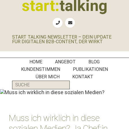
start:
talking
springen
springen
springen
springen
Erste
Hilfe
für
START TALKING NEWSLETTER – DEIN UPDATE
B2B-
FÜR DIGITALEN B2B-CONTENT, DER WIRKT
Unternehmen,
Social
Media
HOME
ANGEBOT
BLOG
Manager
KUNDENSTIMMEN
PUBLIKATIONEN
und
ÜBER MICH
KONTAKT
PR-
SUCHE
Agenturen
Muss ich wirklich in diese
sozialen Medien? Ja Chef:in,