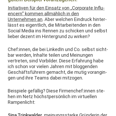
Ini­tia­tiv­en für den Ein­satz von „Cor­po­rate Influ­
encern“ kom­men allmäh­lich in den
Unternehmen an
. Aber welchen Ein­druck hin­ter­
lässt es eigentlich, die Mitar­bei­t­en­den in den
Social Media ins Ren­nen zu schick­en und selb­st
lieber dezent im Hin­ter­grund zu wirken?
Chef:innen, die bei LinkedIn und Co. selb­st sicht­
bar wer­den, Inhalte teilen und Mei­n­un­gen
vertreten, sind Vor­bilder. Diese Erfahrung habe
ich schon vor vie­len Jahren mit bloggen­den
Geschäfts­führern gemacht, die mutig vorangin­
gen und ihre Teams dabei mitzogen.
Beispiele gefäl­lig? Diese Firmenchef:innen ste­
hen im Netz höch­st­per­sön­lich im virtuellen
Rampenlicht:
Sina Trinkwalder
, mei­n­ungsstarke Grün­derin der