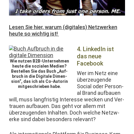
Lesen Sie hier, warum (dig­i­tales) Net­zw­erken
heute so wichtig ist!
4. LinkedIn ist
das neue
Wie nutzen B2B-Unternehmen
Facebook
heute die sozialen Medi­en?
Bestellen Sie das Buch „Auf­
Wer im Netz eine
bruch in die Dig­i­tale Dimen­
überzeu­gende
sion“, das ich als Co-Autorin
Social oder Per­son­
mit­geschrieben habe.
al Brand auf­bauen
will, muss langfristig Inter­esse weck­en und Ver­
trauen auf­bauen. Das geht vor allem mit
überzeu­gen­den Inhal­ten. Doch welche Net­zw­
erke sind dabei beson­ders relevant?