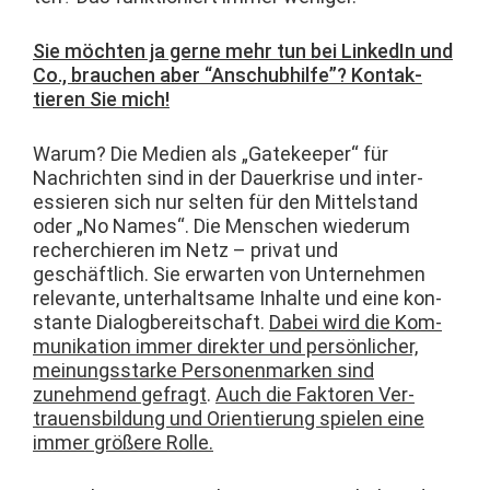
Sie möcht­en ja gerne mehr tun bei LinkedIn und
Co., brauchen aber “Anschub­hil­fe”? Kon­tak­
tieren Sie mich!
Warum? Die Medi­en als „Gate­keep­er“ für
Nachricht­en sind in der Dauerkrise und inter­
essieren sich nur sel­ten für den Mit­tel­stand
oder „No Names“. Die Men­schen wiederum
recher­chieren im Netz – pri­vat und
geschäftlich. Sie erwarten von Unternehmen
rel­e­vante, unter­halt­same Inhalte und eine kon­
stante Dialog­bere­itschaft.
Dabei wird die Kom­
mu­nika­tion immer direk­ter und per­sön­lich­er,
mei­n­ungsstarke Per­so­n­en­marken sind
zunehmend gefragt
.
Auch die Fak­toren Ver­
trauens­bil­dung und Ori­en­tierung spie­len eine
immer größere Rolle.