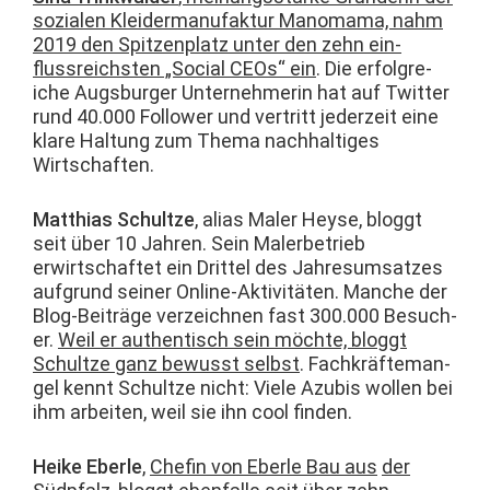
sozialen Klei­der­man­u­fak­tur Manoma­ma, nahm
2019 den Spitzen­platz unter den zehn ein­
flussre­ich­sten „Social CEOs“ ein
. Die erfol­gre­
iche Augs­burg­er Unternehmerin hat auf Twit­ter
rund 40.000 Fol­low­er und ver­tritt jed­erzeit eine
klare Hal­tung zum The­ma nach­haltiges
Wirtschaften.
Matthias Schultze
, alias Maler Heyse, blog­gt
seit über 10 Jahren. Sein Maler­be­trieb
erwirtschaftet ein Drit­tel des Jahre­sum­satzes
auf­grund sein­er Online-Aktiv­itäten. Manche der
Blog-Beiträge verze­ich­nen fast 300.000 Besuch­
er.
Weil er authen­tisch sein möchte, blog­gt
Schultze ganz bewusst selb­st
. Fachkräfte­man­
gel ken­nt Schultze nicht: Viele Azu­bis wollen bei
ihm arbeit­en, weil sie ihn cool finden.
Heike Eber­le
,
Chefin von Eber­le Bau aus
der