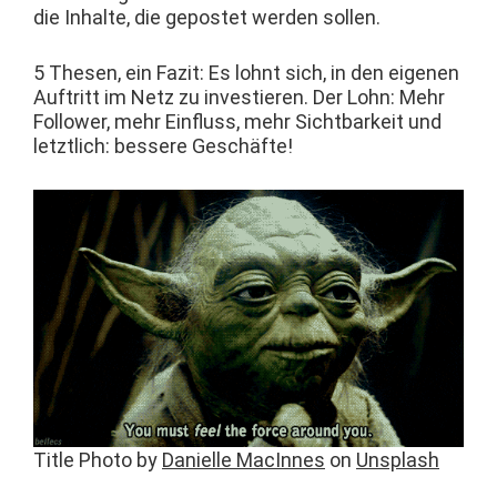
die Inhalte, die gepostet wer­den sollen.
5 The­sen, ein Faz­it: Es lohnt sich, in den eige­nen
Auftritt im Netz zu investieren. Der Lohn: Mehr
Fol­low­er, mehr Ein­fluss, mehr Sicht­barkeit und
let­ztlich: bessere Geschäfte!
Title Pho­to by
Danielle MacInnes
on
Unsplash