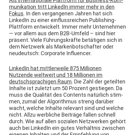
Als inter­na­tionale Plat­tform für Busi­ness-Kom­
mu­nika­tion tritt LinkedIn immer mehr in den
Fokus
. In den ver­gan­genen Jahren hat sich
LinkedIn zu ein­er ein­flussre­ichen Pub­lish­ing-
Plat­tform entwick­elt. Immer mehr Unternehmen
— vor allem aus dem B2B-Umfeld – sind hier
präsent. Viele Führungskräfte betäti­gen sich in
dem Net­zw­erk als Marken­botschafter oder
neudeutsch: Cor­po­rate Influencer.
LinkedIn hat mit­tler­weile 875 Mil­lio­nen
Nutzende weltweit und 18 Mil­lio­nen im
deutschsprachi­gen Raum
. Die Zahl der geteil­ten
Inhalte ist zulet­zt um 50 Prozent gestiegen. Da
muss die Qual­ität des Con­tents natür­lich stim­
men, zumal der Algo­rith­mus streng darüber
wacht, welche Inhalte rel­e­vant sind und welche
nicht. Allzu werbliche Beiträge fall­en schnell
durch. Wie auf allen sozialen Net­zw­erken gehört
auch bei LinkedIn ein gutes Ver­hält­nis zwis­chen
eige­nen Inhal­ten und der Empfehlung von