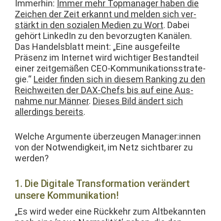
Immer­hin:
Immer mehr Top­man­ag­er haben die
Zeichen der Zeit erkan­nt und melden sich ver­
stärkt in den sozialen Medi­en zu Wort
. Dabei
gehört LinkedIn zu den bevorzugten Kanälen.
Das Han­dels­blatt meint: „Eine aus­ge­feilte
Präsenz im Inter­net wird wichtiger Bestandteil
ein­er zeit­gemäßen CEO-Kom­mu­nika­tion­sstrate­
gie.“
Lei­der find­en sich in diesem Rank­ing zu den
Reich­weit­en der DAX-Chefs bis auf eine Aus­
nahme nur Män­ner
.
Dieses Bild ändert sich
allerd­ings bere­its
.
Welche Argu­mente überzeu­gen Manager:innen
von der Notwendigkeit, im Netz sicht­bar­er zu
werden?
1. Die Digitale Transformation verändert
unsere Kommunikation!
„Es wird wed­er eine Rück­kehr zum Alt­bekan­nten