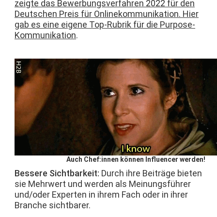
zeigte das Bewer­bungsver­fahren 2022 für den
Deutschen Preis für Onlinekom­mu­nika­tion. Hier
gab es eine eigene Top-Rubrik für die Pur­pose-
Kom­mu­nika­tion
.
Auch Chef:innen kön­nen Influ­encer werden!
Bessere Sicht­barkeit:
Durch ihre Beiträge bieten
sie Mehrw­ert und wer­den als Mei­n­ungs­führer
und/oder Experten in ihrem Fach oder in ihrer
Branche sichtbarer.