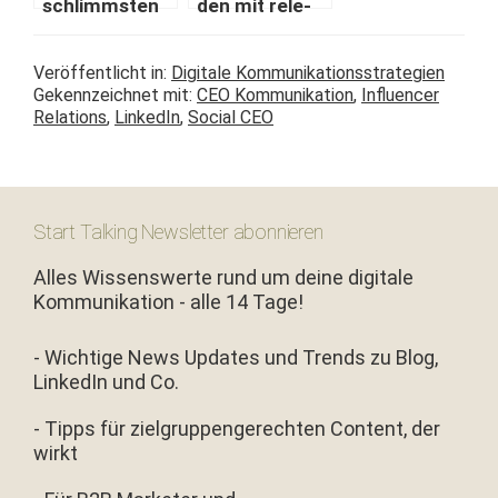
schlimm­sten
den mit rel­e­
Fehler, die ihr
van­ten Inhal­
beim Bloggen
ten
Veröffentlicht in:
Digitale Kommunikationsstrategien
machen kön­nt
überzeugen
Gekennzeichnet mit:
CEO Kommunikation
,
Influencer
#cbb19
Relations
,
LinkedIn
,
Social CEO
Start Talking Newsletter abonnieren
Alles Wissenswerte rund um deine digitale
Kommunikation - alle 14 Tage!
- Wichtige News Updates und Trends zu Blog,
LinkedIn und Co.
- Tipps für zielgruppengerechten Content, der
wirkt