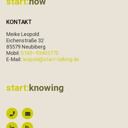
start:
now
KONTAKT
Meike Leopold
Eichen­straße 32
85579 Neubiberg
Mobil:
0160–93405770
E‑Mail:
leopold@start-talking.de
start:
knowing