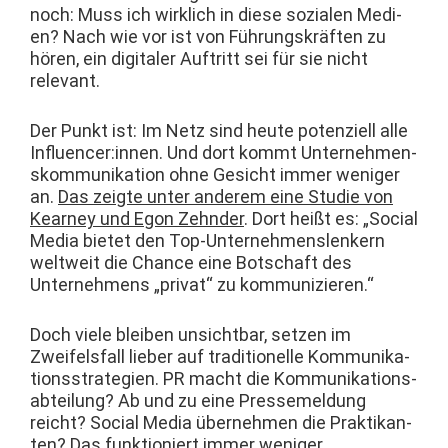
noch: Muss ich wirk­lich in diese sozialen Medi­
en? Nach wie vor ist von Führungskräften zu
hören, ein dig­i­taler Auftritt sei für sie nicht
relevant.
Der Punkt ist: Im Netz sind heute poten­ziell alle
Influencer:innen. Und dort kommt Unternehmen­
skom­mu­nika­tion ohne Gesicht immer weniger
an.
Das zeigte unter anderem eine Studie von
Kear­ney und Egon Zehn­der
. Dort heißt es: „Social
Media bietet den Top-Unternehmenslenkern
weltweit die Chance eine Botschaft des
Unternehmens „pri­vat“ zu kommunizieren.“
Doch viele bleiben unsicht­bar, set­zen im
Zweifels­fall lieber auf tra­di­tionelle Kom­mu­nika­
tion­sstrate­gien. PR macht die Kom­mu­nika­tion­s­
abteilung? Ab und zu eine Pressemel­dung
reicht? Social Media übernehmen die Prak­tikan­
ten? Das funk­tion­iert immer weniger.