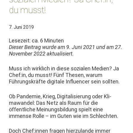
du musst!
7. Juni 2019
Lesezeit: ca.
6
Minuten
Dieser Beitrag wurde am 9. Juni 2021 und am 27.
Novem­ber 2022 aktualisiert.
Muss ich wirk­lich in diese sozialen Medi­en? Ja
Chef:in, du musst! Fünf The­sen, warum
Führungskräfte dig­i­tale Influ­encer sein sollten.
Ob Pan­demie, Krieg, Dig­i­tal­isierung oder Kli­
mawan­del: Das Netz als Raum für die
öffentliche Mei­n­ungs­bil­dung spielt eine
immense Rolle – im Guten wie im Schlechten.
Doch Chef:innen fra­gen hierzu­lande immer