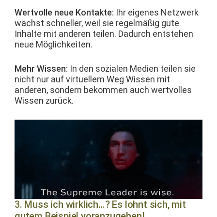
Wertvolle neue Kon­tak­te:
Ihr eigenes Net­zw­erk
wächst schneller, weil sie regelmäßig gute
Inhalte mit anderen teilen. Dadurch entste­hen
neue Möglichkeiten.
Mehr Wis­sen:
In den sozialen Medi­en teilen sie
nicht nur auf virtuellem Weg Wis­sen mit
anderen, son­dern bekom­men auch wertvolles
Wis­sen zurück.
3. Muss ich wirklich…? Es lohnt sich, mit
gutem Beispiel voranzugehen!