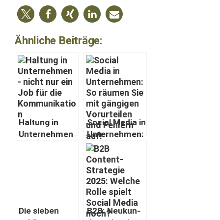
Ähnliche Beiträge:
Hal­tung in
Social Media in
Unternehmen
Unternehmen:
— nicht nur ein
So räu­men Sie
Job für die
mit gängi­gen
Kommunikatio
Vorurteilen
n
und Fehlern
auf!
Die sieben
B2B: Neukun­