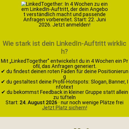
Wie stark ist dein LinkedIn-Auftritt wirklic
h?
Mit „LinkedTogether" entwickelst du in 4 Wochen ein Pr
ofil, das Anfragen generiert.
✔ du findest deinen roten Faden für deine Positionierun
g
✔ du gestaltest deine Profil-Hotspots: Slogan, Banner, I
nfotext
✔ du bekommst Feedback in kleiner Gruppe statt allein
zu tüfteln
Start:
24. August 2026
· nur noch wenige Plätze frei
Jetzt Platz sichern!
Zur
Zum
Zur
Zur
Hauptnavigation
Inhalt
Seitenspalte
Fußzeile