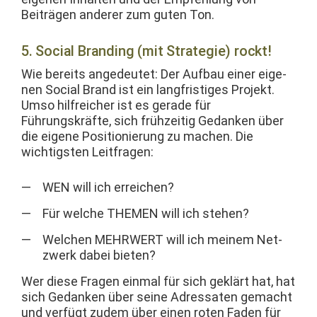
Beiträ­gen ander­er zum guten Ton.
5. Social Branding (mit Strategie) rockt!
Wie bere­its angedeutet: Der Auf­bau ein­er eige­
nen Social Brand ist ein langfristiges Pro­jekt.
Umso hil­fre­ich­er ist es ger­ade für
Führungskräfte, sich frühzeit­ig Gedanken über
die eigene Posi­tion­ierung zu machen. Die
wichtig­sten Leitfragen:
WEN will ich erreichen?
Für welche THEMEN will ich stehen?
Welchen MEHRWERT will ich meinem Net­
zw­erk dabei bieten?
Wer diese Fra­gen ein­mal für sich gek­lärt hat, hat
sich Gedanken über seine Adres­sat­en gemacht
und ver­fügt zudem über einen roten Faden für