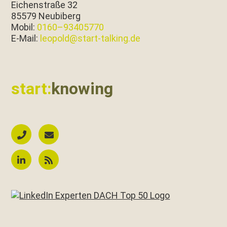
Eichen­straße 32
85579 Neubiberg
Mobil:
0160–93405770
E‑Mail:
leopold@start-talking.de
start:
knowing