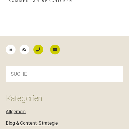
Seitenspalte
SUCHE
Kategorien
Allgemein
Blog & Content-Strategie