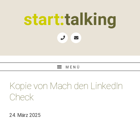
Zur
Zum
Zur
Zur
Hauptnavigation
Inhalt
Seitenspalte
Fußzeile
start:
talking
springen
springen
springen
springen
Erste
Hilfe
für
B2B-
Unternehmen,
MENÜ
Social
Media
Kopie von Mach den LinkedIn
Manager
und
Check
PR-
Agenturen
24. März 2025