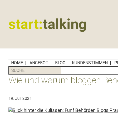
Zur
Zum
Zur
Zur
Hauptnavigation
Inhalt
Seitenspalte
Fußzeile
springen
springen
springen
springen
start:
talking
Erste
Hilfe
für
B2B-
Unternehmen,
HOME
ANGEBOT
BLOG
KUNDENSTIMMEN
P
Social
SUCHE
Media
Wie und warum bloggen Behör
Manager
und
PR-
19. Juli 2021
Agenturen