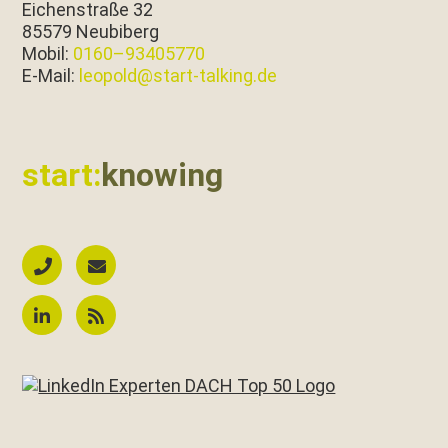
Eichen­straße 32
85579 Neubiberg
Mobil:
0160–93405770
E‑Mail:
leopold@start-talking.de
start:
knowing