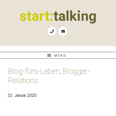
Zur
Zum
Zur
Zur
Hauptnavigation
Inhalt
Seitenspalte
Fußzeile
start:
talking
springen
springen
springen
springen
Erste
Hilfe
für
B2B-
Unternehmen,
MENÜ
Social
Media
Blog-fürs-Leben_Blogger-
Manager
und
Relations
PR-
Agenturen
22. Januar 2020