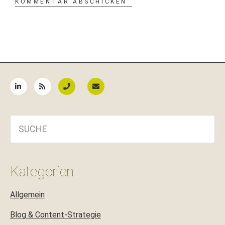
Seitenspalte
SUCHE
Kategorien
Allgemein
Blog & Content-Strategie