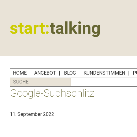
Zur
Zum
Zur
Zur
Hauptnavigation
Inhalt
Seitenspalte
Fußzeile
springen
springen
springen
springen
start:
talking
Erste
Hilfe
für
B2B-
Unternehmen,
HOME
ANGEBOT
BLOG
KUNDENSTIMMEN
P
Social
SUCHE
Media
Google-Suchschlitz
Manager
und
PR-
11. September 2022
Agenturen