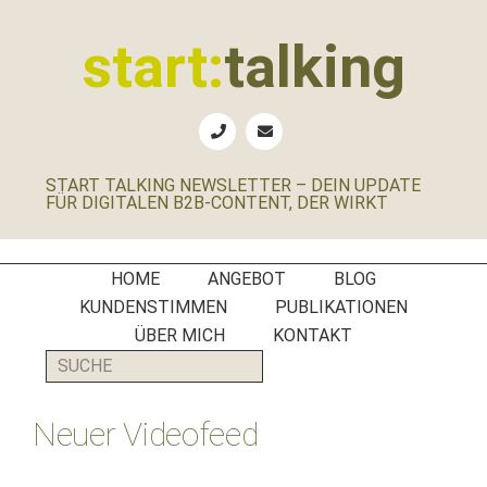
Zur
Zum
Zur
Zur
Hauptnavigation
Inhalt
Seitenspalte
Fußzeile
start:
talking
springen
springen
springen
springen
Erste
Hilfe
für
START TALKING NEWSLETTER – DEIN UPDATE
B2B-
FÜR DIGITALEN B2B-CONTENT, DER WIRKT
Unternehmen,
Social
Media
HOME
ANGEBOT
BLOG
Manager
KUNDENSTIMMEN
PUBLIKATIONEN
und
ÜBER MICH
KONTAKT
PR-
SUCHE
Agenturen
Neuer Videofeed