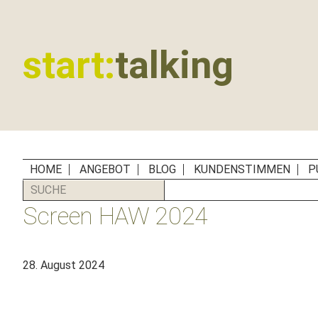
Zur
Zum
Zur
Zur
Hauptnavigation
Inhalt
Seitenspalte
Fußzeile
springen
springen
springen
springen
start:
talking
Erste
Hilfe
für
B2B-
Unternehmen,
HOME
ANGEBOT
BLOG
KUNDENSTIMMEN
P
Social
SUCHE
Media
Screen HAW 2024
Manager
und
PR-
28. August 2024
Agenturen