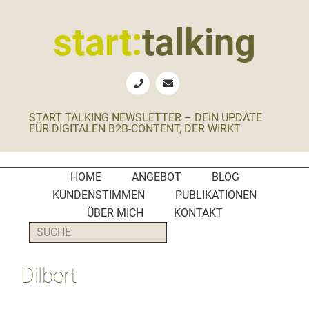
Zur
Zum
Zur
Zur
Hauptnavigation
Inhalt
Seitenspalte
Fußzeile
start:
talking
springen
springen
springen
springen
Erste
Hilfe
für
START TALKING NEWSLETTER – DEIN UPDATE
B2B-
FÜR DIGITALEN B2B-CONTENT, DER WIRKT
Unternehmen,
Social
Media
HOME
ANGEBOT
BLOG
Manager
KUNDENSTIMMEN
PUBLIKATIONEN
und
ÜBER MICH
KONTAKT
PR-
SUCHE
Agenturen
Dilbert