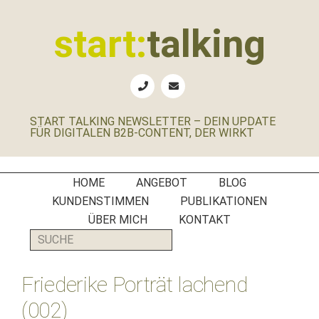
Zur
Zum
Zur
Zur
Hauptnavigation
Inhalt
Seitenspalte
Fußzeile
start:
talking
springen
springen
springen
springen
Erste
Hilfe
für
START TALKING NEWSLETTER – DEIN UPDATE
B2B-
FÜR DIGITALEN B2B-CONTENT, DER WIRKT
Unternehmen,
Social
Media
HOME
ANGEBOT
BLOG
Manager
KUNDENSTIMMEN
PUBLIKATIONEN
und
ÜBER MICH
KONTAKT
PR-
SUCHE
Agenturen
Friederike Porträt lachend
(002)