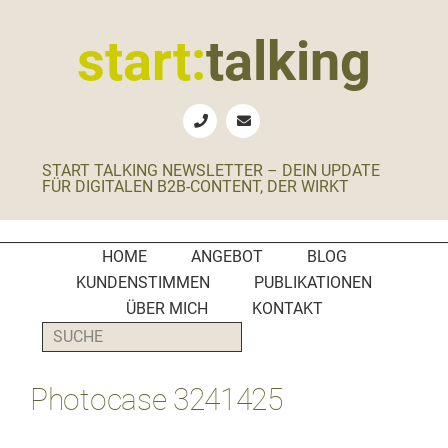
Zur
Zum
Zur
Zur
Hauptnavigation
Inhalt
Seitenspalte
Fußzeile
start:
talking
springen
springen
springen
springen
Erste
Hilfe
für
START TALKING NEWSLETTER – DEIN UPDATE
B2B-
FÜR DIGITALEN B2B-CONTENT, DER WIRKT
Unternehmen,
Social
Media
HOME
ANGEBOT
BLOG
Manager
KUNDENSTIMMEN
PUBLIKATIONEN
und
ÜBER MICH
KONTAKT
PR-
SUCHE
Agenturen
Photocase 3241425