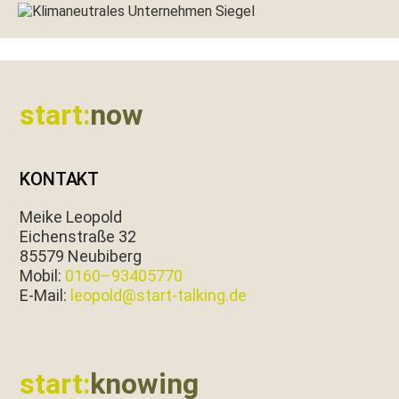
Footer
start:
now
KONTAKT
Meike Leopold
Eichen­straße 32
85579 Neubiberg
Mobil:
0160–93405770
E‑Mail:
leopold@start-talking.de
start:
knowing