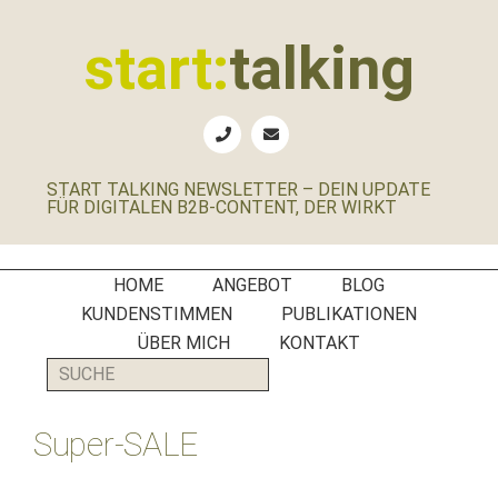
Zur
Zum
Zur
Zur
Hauptnavigation
Inhalt
Seitenspalte
Fußzeile
start:
talking
springen
springen
springen
springen
Erste
Hilfe
für
START TALKING NEWSLETTER – DEIN UPDATE
B2B-
FÜR DIGITALEN B2B-CONTENT, DER WIRKT
Unternehmen,
Social
Media
HOME
ANGEBOT
BLOG
Manager
KUNDENSTIMMEN
PUBLIKATIONEN
und
ÜBER MICH
KONTAKT
PR-
SUCHE
Agenturen
Super-SALE