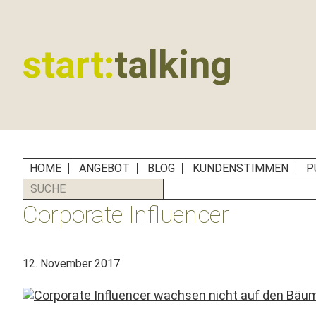
Zur
Zum
Zur
Zur
Hauptnavigation
Inhalt
Seitenspalte
Fußzeile
springen
springen
springen
springen
start:
talking
Erste
Hilfe
für
B2B-
Unternehmen,
HOME
ANGEBOT
BLOG
KUNDENSTIMMEN
P
Social
SUCHE
Media
Corporate Influencer
Manager
und
PR-
12. November 2017
Agenturen