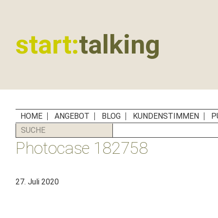
Zur
Zum
Zur
Zur
Hauptnavigation
Inhalt
Seitenspalte
Fußzeile
springen
springen
springen
springen
start:
talking
Erste
Hilfe
für
B2B-
Unternehmen,
HOME
ANGEBOT
BLOG
KUNDENSTIMMEN
P
Social
SUCHE
Media
Photocase 182758
Manager
und
PR-
27. Juli 2020
Agenturen