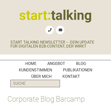
Zur
Zum
Zur
Zur
Hauptnavigation
Inhalt
Seitenspalte
Fußzeile
start:
talking
springen
springen
springen
springen
Erste
Hilfe
für
START TALKING NEWSLETTER – DEIN UPDATE
B2B-
FÜR DIGITALEN B2B-CONTENT, DER WIRKT
Unternehmen,
Social
Media
HOME
ANGEBOT
BLOG
Manager
KUNDENSTIMMEN
PUBLIKATIONEN
und
ÜBER MICH
KONTAKT
PR-
SUCHE
Agenturen
Corporate Blog Barcamp