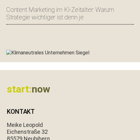
Content Marketing im KI-Zeitalter: Warum
Strategie wichtiger ist denn je
Footer
start:
now
KONTAKT
Meike Leopold
Eichen­straße 32
85579 Neubiberg