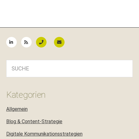
Seitenspalte
SUCHE
Kategorien
Allgemein
Blog & Content-Strategie
Digitale Kommunikationsstrategien