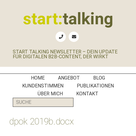
Zur
Zum
Zur
Zur
Hauptnavigation
Inhalt
Seitenspalte
Fußzeile
start:
talking
springen
springen
springen
springen
Erste
Hilfe
für
START TALKING NEWSLETTER – DEIN UPDATE
B2B-
FÜR DIGITALEN B2B-CONTENT, DER WIRKT
Unternehmen,
Social
Media
HOME
ANGEBOT
BLOG
Manager
KUNDENSTIMMEN
PUBLIKATIONEN
und
ÜBER MICH
KONTAKT
PR-
SUCHE
Agenturen
dpok 2019b.docx