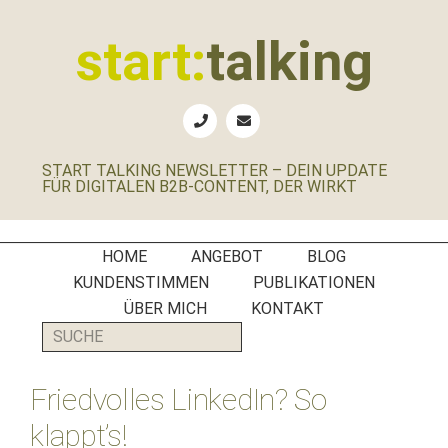
Zur
Zum
Zur
Zur
Hauptnavigation
Inhalt
Seitenspalte
Fußzeile
start:
talking
springen
springen
springen
springen
Erste
Hilfe
für
START TALKING NEWSLETTER – DEIN UPDATE
B2B-
FÜR DIGITALEN B2B-CONTENT, DER WIRKT
Unternehmen,
Social
Media
HOME
ANGEBOT
BLOG
Manager
KUNDENSTIMMEN
PUBLIKATIONEN
und
ÜBER MICH
KONTAKT
PR-
SUCHE
Agenturen
Friedvolles LinkedIn? So
klappt’s!