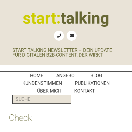
Zur
Zum
Zur
Zur
Hauptnavigation
Inhalt
Seitenspalte
Fußzeile
start:
talking
springen
springen
springen
springen
Erste
Hilfe
für
START TALKING NEWSLETTER – DEIN UPDATE
B2B-
FÜR DIGITALEN B2B-CONTENT, DER WIRKT
Unternehmen,
Social
Media
HOME
ANGEBOT
BLOG
Manager
KUNDENSTIMMEN
PUBLIKATIONEN
und
ÜBER MICH
KONTAKT
PR-
SUCHE
Agenturen
Check